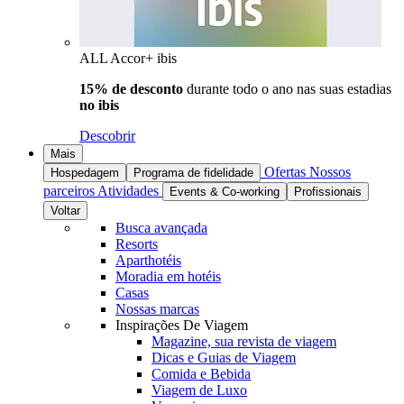
ALL Accor+ ibis
15% de desconto
durante todo o ano nas suas estadias
no ibis
Descobrir
Mais
Ofertas
Nossos
Hospedagem
Programa de fidelidade
parceiros
Atividades
Events & Co-working
Profissionais
Voltar
Busca avançada
Resorts
Aparthotéis
Moradia em hotéis
Casas
Nossas marcas
Inspirações De Viagem
Magazine, sua revista de viagem
Dicas e Guias de Viagem
Comida e Bebida
Viagem de Luxo