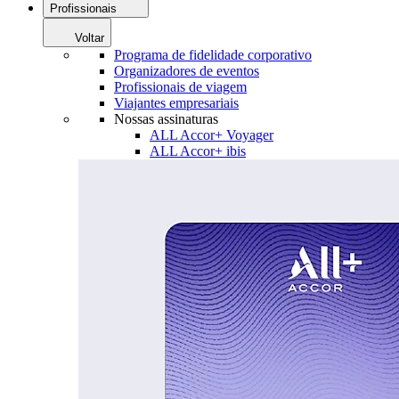
Profissionais
Voltar
Programa de fidelidade corporativo
Organizadores de eventos
Profissionais de viagem
Viajantes empresariais
Nossas assinaturas
ALL Accor+ Voyager
ALL Accor+ ibis