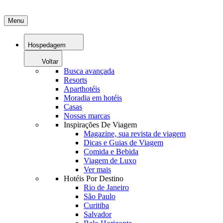
Menu
Hospedagem
Voltar
Busca avançada
Resorts
Aparthotéis
Moradia em hotéis
Casas
Nossas marcas
Inspirações De Viagem
Magazine, sua revista de viagem
Dicas e Guias de Viagem
Comida e Bebida
Viagem de Luxo
Ver mais
Hotéis Por Destino
Rio de Janeiro
São Paulo
Curitiba
Salvador