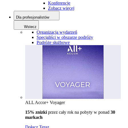
Konferencje
Zobacz więcej
Dla profesjonalistów
Wstecz
Organizacja wydarzeń
Specjaliści w obszarze podróży
Podróże służbowe
ALL Accor+ Voyager
15% znizki
przez cały rok na pobyty w ponad
30
markach
Dołącz Teraz