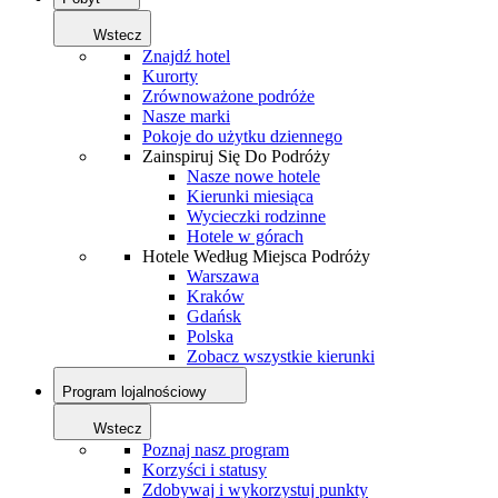
Wstecz
Znajdź hotel
Kurorty
Zrównoważone podróże
Nasze marki
Pokoje do użytku dziennego
Zainspiruj Się Do Podróży
Nasze nowe hotele
Kierunki miesiąca
Wycieczki rodzinne
Hotele w górach
Hotele Według Miejsca Podróży
Warszawa
Kraków
Gdańsk
Polska
Zobacz wszystkie kierunki
Program lojalnościowy
Wstecz
Poznaj nasz program
Korzyści i statusy
Zdobywaj i wykorzystuj punkty