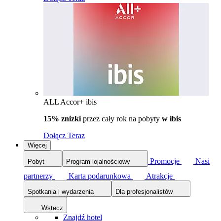
ALL Accor+ ibis
15% znizki
przez cały rok na pobyty
w ibis
Dołącz Teraz
Więcej
Promocje
Nasi
Pobyt
Program lojalnościowy
partnerzy
Karta podarunkowa
Atrakcje
Spotkania i wydarzenia
Dla profesjonalistów
Wstecz
Znajdź hotel