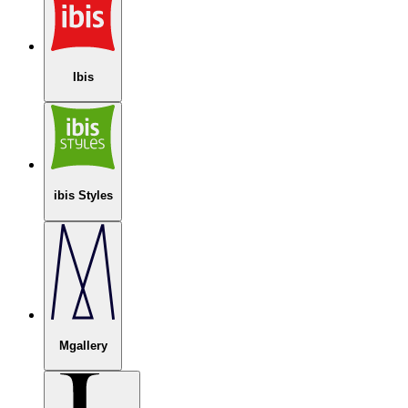
Ibis
ibis Styles
Mgallery