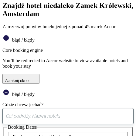
Znajdź hotel niedaleko Zamek Królewski,
Amsterdam
Zarezerwuj pobyt w hotelu jednej z ponad 45 marek Accor
błąd / błędy
Core booking engine
You’ll be redirected to Accor website to view available hotels and
book your stay
Zamknij okno
błąd / błędy
Gdzie chcesz jechać?
0
sugestia
Booking Dates
została
znaleziona