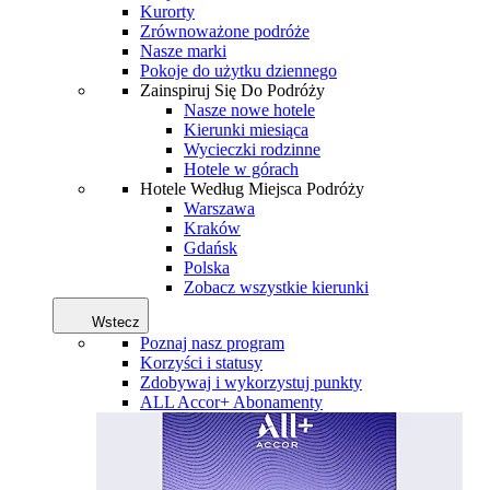
Kurorty
Zrównoważone podróże
Nasze marki
Pokoje do użytku dziennego
Zainspiruj Się Do Podróży
Nasze nowe hotele
Kierunki miesiąca
Wycieczki rodzinne
Hotele w górach
Hotele Według Miejsca Podróży
Warszawa
Kraków
Gdańsk
Polska
Zobacz wszystkie kierunki
Wstecz
Poznaj nasz program
Korzyści i statusy
Zdobywaj i wykorzystuj punkty
ALL Accor+ Abonamenty