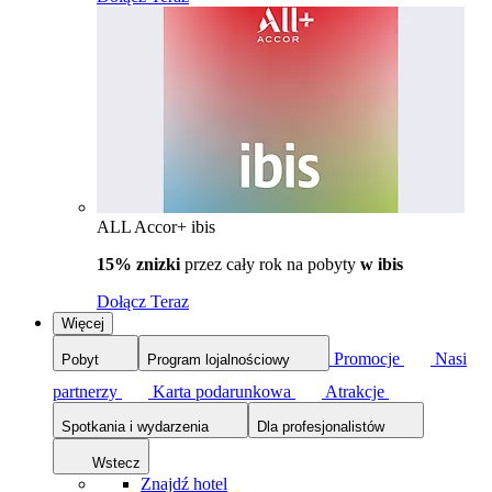
ALL Accor+ ibis
15% znizki
przez cały rok na pobyty
w ibis
Dołącz Teraz
Więcej
Promocje
Nasi
Pobyt
Program lojalnościowy
partnerzy
Karta podarunkowa
Atrakcje
Spotkania i wydarzenia
Dla profesjonalistów
Wstecz
Znajdź hotel