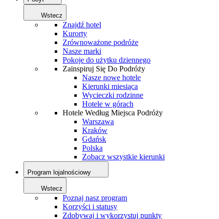
Wstecz
Znajdź hotel
Kurorty
Zrównoważone podróże
Nasze marki
Pokoje do użytku dziennego
Zainspiruj Się Do Podróży
Nasze nowe hotele
Kierunki miesiąca
Wycieczki rodzinne
Hotele w górach
Hotele Według Miejsca Podróży
Warszawa
Kraków
Gdańsk
Polska
Zobacz wszystkie kierunki
Program lojalnościowy
Wstecz
Poznaj nasz program
Korzyści i statusy
Zdobywaj i wykorzystuj punkty