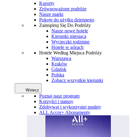
Kurorty
Zrównoważone podróże
Nasze marki
Pokoje do użytku dziennego
Zainspiruj Się Do Podróży
Nasze nowe hotele
Kierunki miesiąca
Wycieczki rodzinne
Hotele w górach
Hotele Według Miejsca Podróży
Warszawa
Kraków
Gdańsk
Polska
Zobacz wszystkie kierunki
Wstecz
Poznaj nasz program
Korzyści i statusy
Zdobywaj i wykorzystuj punkty
ALL Accor+ Abonamenty