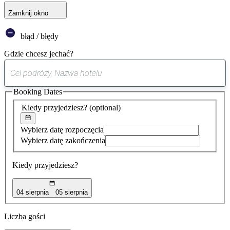
Zamknij okno
błąd / błędy
Gdzie chcesz jechać?
0
sugestia
Booking Dates
została
znaleziona
Kiedy przyjedziesz?
(optional)
Wybierz datę rozpoczęcia
Wybierz datę zakończenia
Kiedy przyjedziesz?
04 sierpnia
05 sierpnia
Liczba gości