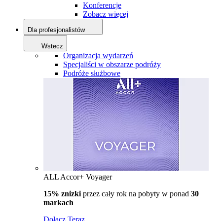
Konferencje
Zobacz więcej
Dla profesjonalistów
Wstecz
Organizacja wydarzeń
Specjaliści w obszarze podróży
Podróże służbowe
ALL Accor+ Voyager
15% znizki
przez cały rok na pobyty w ponad
30
markach
Dołącz Teraz