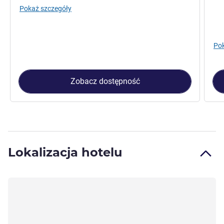
Pokaż szczegóły
Zale
Pok
Zobacz dostępność
Lokalizacja hotelu