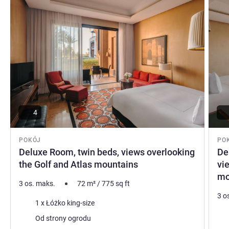
capped peaks of the Atlas Mountains, Fairmont Royal
Palm is a sustainable luxury hotel that can't fail to delight."
Michael Calixte, Zarządzanie hotelem
4
POKÓJ
PO
Deluxe Room, twin beds, views overlooking
De
the Golf and Atlas mountains
vi
mo
3 os. maks.
72
m²
/
775
sq ft
3 o
Pościel
1 x Łóżko king-size
Poś
Widoki:
Od strony ogrodu
Wid