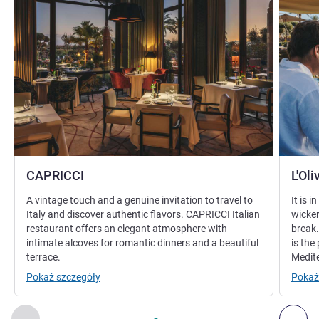
CAPRICCI
L'Oli
A vintage touch and a genuine invitation to travel to
It is i
Italy and discover authentic flavors. CAPRICCI Italian
wicker
restaurant offers an elegant atmosphere with
break.
intimate alcoves for romantic dinners and a beautiful
is the
terrace.
Medite
Pokaż szczegóły
Pokaż
Strona
1
z
2
, Restauracja 1 : CAPRICCI , Restauracja 2 : L'Olivi
Poprzedni - Restauracja
Nas