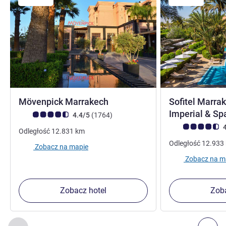
5 gwiazdki
Mövenpick Marrakech
Sofitel Marra
Imperial & S
Ocena klientów (Ocena ALL)
Liczba opinii
4.4/5
(1764
)
Ocena klientów (
4
Odległość
12.831
km
Odległość
12.933
Zobacz na mapie
Zobacz na m
Zobacz hotel
Zoba
Strona
1
z
2
, Inne nasze placówki w pobliżu 1 :, Inne nasze pl