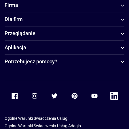
Firma
Dla firm
Przeglądanie
Aplikacja
Potrzebujesz pomocy?
Accor Facebook
Accor Instagram
Accor Twitter
Accor Pinterest
Accor Youtube
Accor Li
Ogólne Warunki Świadczenia Usług
Ogólne Warunki Świadczenia Usług Adagio