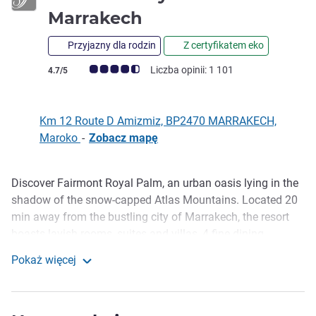
5 gwiazdki
Marrakech
Przyjazny dla rodzin
Z certyfikatem eko
Ocena klientów (Ocena ALL)
Liczba opinii: 1 101
4.7/5
Km 12 Route D Amizmiz, BP2470 MARRAKECH,
Maroko
-
Zobacz mapę
Discover Fairmont Royal Palm, an urban oasis lying in the
Opis
shadow of the snow-capped Atlas Mountains. Located 20
min away from the bustling city of Marrakech, the resort
boasts lavish rooms, suites and villas, 4 fine dining
options, a 2,000 sqm swimming pool, a Spa and an 18-
Pokaż więcej
hole golf course designed by Cabell B. Robison. This
Fairmont Royal Palm Marrakech
fantastic family-friendly hotel features an enchanting 500
sqm Kids Club, a dedicated outdoor play area with a