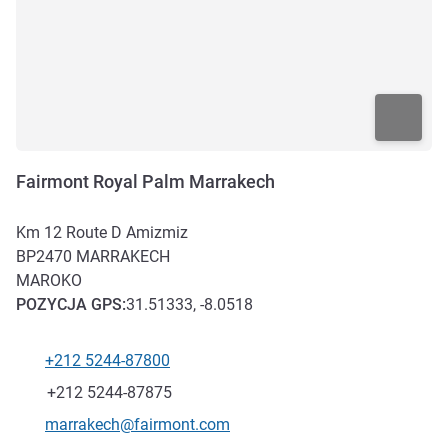
Fairmont Royal Palm Marrakech
Km 12 Route D Amizmiz
BP2470
MARRAKECH
MAROKO
POZYCJA
GPS
:
31.51333, -8.0518
+212 5244-87800
Telefon
Faks
+212 5244-87875
Kontaktowy adres e-mail
marrakech@fairmont.com