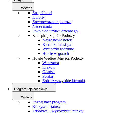
Wstecz
Znajdź hotel
Kurorty
Zrównoważone podróże
Nasze marki
Pokoje do użytku dziennego
Zainspiruj Się Do Podróży
Nasze nowe hotele
Kierunki miesiąca
Wycieczki rodzinne
Hotele w górach
Hotele Według Miejsca Podróży
Warszawa
Kraków
Gdańsk
Polska
Zobacz wszystkie kierunki
Program lojalnościowy
Wstecz
Poznaj nasz program
Korzyści i statusy
Zdobywaj i wykorzystuj punkty