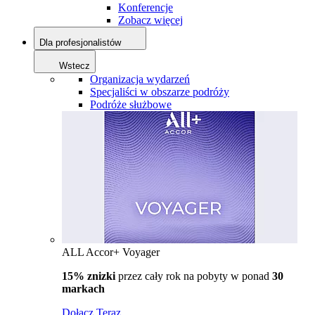
Konferencje
Zobacz więcej
Dla profesjonalistów
Wstecz
Organizacja wydarzeń
Specjaliści w obszarze podróży
Podróże służbowe
ALL Accor+ Voyager
15% znizki
przez cały rok na pobyty w ponad
30
markach
Dołącz Teraz