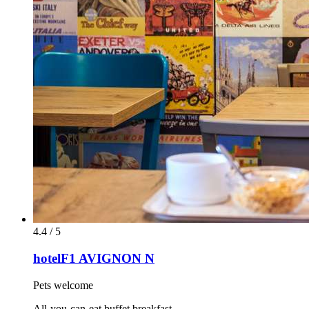
4.4 / 5
hotelF1 AVIGNON N
Pets welcome
All-you-can-eat buffet breakfast