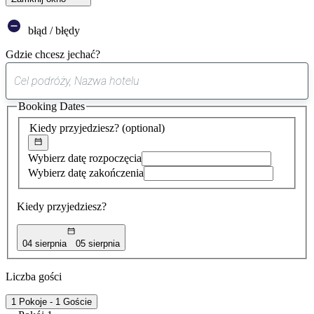
błąd / błędy
Gdzie chcesz jechać?
0
sugestia
Booking Dates
została
znaleziona
Kiedy przyjedziesz?
(optional)
Wybierz datę rozpoczęcia
Wybierz datę zakończenia
Kiedy przyjedziesz?
04 sierpnia
05 sierpnia
Liczba gości
1 Pokoje - 1 Goście