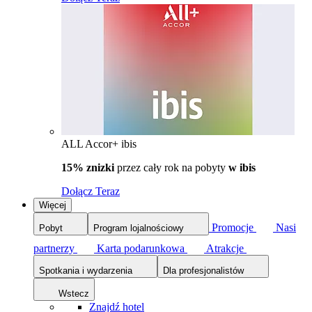
ALL Accor+ ibis
15% znizki
przez cały rok na pobyty
w ibis
Dołącz Teraz
Więcej
Promocje
Nasi
Pobyt
Program lojalnościowy
partnerzy
Karta podarunkowa
Atrakcje
Spotkania i wydarzenia
Dla profesjonalistów
Wstecz
Znajdź hotel