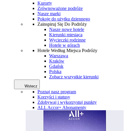
Kurorty
Zrównoważone podróże
Nasze marki
Pokoje do użytku dziennego
Zainspiruj Się Do Podróży
Nasze nowe hotele
Kierunki miesiąca
Wycieczki rodzinne
Hotele w górach
Hotele Według Miejsca Podróży
Warszawa
Kraków
Gdańsk
Polska
Zobacz wszystkie kierunki
Wstecz
Poznaj nasz program
Korzyści i statusy
Zdobywaj i wykorzystuj punkty
ALL Accor+ Abonamenty