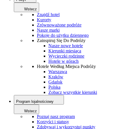
Wstecz
Znajdź hotel
Kurorty
Zrównoważone podróże
Nasze marki
Pokoje do użytku dziennego
Zainspiruj Się Do Podróży
Nasze nowe hotele
Kierunki miesiąca
Wycieczki rodzinne
Hotele w górach
Hotele Według Miejsca Podróży
Warszawa
Kraków
Gdańsk
Polska
Zobacz wszystkie kierunki
Program lojalnościowy
Wstecz
Poznaj nasz program
Korzyści i statusy
Zdobywaj i wykorzystuj punkty