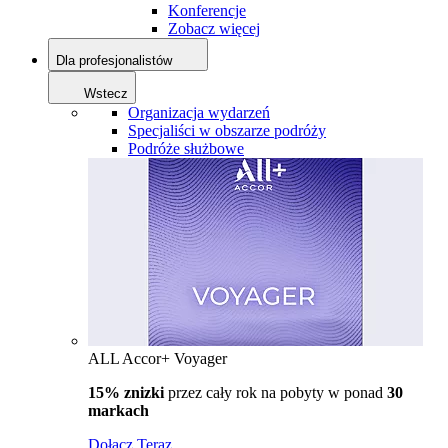
Konferencje
Zobacz więcej
Dla profesjonalistów
Wstecz
Organizacja wydarzeń
Specjaliści w obszarze podróży
Podróże służbowe
ALL Accor+ Voyager
15% znizki
przez cały rok na pobyty w ponad
30
markach
Dołącz Teraz