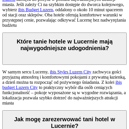
miasta. Jeśli zależy Ci na szybkim dostępie do dworca kolejowego,
wybierz
ibis Budget Luzern
, oddalony o około 10 minut spacerem
od stacji oraz sklepów. Oba hotele oferują komfortowe warunki w
przystępnej cenie, pozwalając odkrywać Lucernę bez nadwyrężania
budżetu
Które tanie hotele w Lucernie mają
najwygodniejsze udogodnienia?
W samym sercu Lucerny,
ibis Styles Luzern City
zachwyca gości
przyjazną atmosferą i komfortowymi pokojami z prywatną łazienką,
a dzień można tu rozpocząć od pożywnego śniadania. Z kolei
ibis
budget Luzern City
to praktyczny wybór dla osób ceniących
funkcjonalność – pokoje wyposażone są w wygodne rozwiązania, a
lokalizacja pozwala szybko dotrzeć do najważniejszych atrakcji
miasta
Jak mogę zarezerwować tani hotel w
Lucernie?