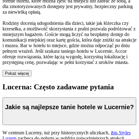
formie bufetu, które można zjeść na miejscu lub zabrać ze sobą, a
dla zmotoryzowanych dostępny jest prywatny, bezpieczny parking
za niewielką opłatą.
Rodziny docenią udogodnienia dla dzieci, takie jak łóżeczka czy
krzesełka, a możliwość skorzystania z pralni pozwala podróżować z
mniejszym bagażem. Goście mogą liczyć na bezpłatny dostęp do
komunikacji miejskiej oraz kartę gościa, która daje zniżki na atrakcje
i muzea. Bar w hotelu to miejsce, gdzie można odpocząć po dniu
pełnym wrażeń. Jeśli szukasz taniego hotelu w Lucernie, Accor
oferuje rozwiązania, które łączą wygodę, korzystną lokalizację i
przystępną cenę, pozwalając w pełni korzystać z uroków miasta.
Pokaż więcej
Lucerna: Często zadawane pytania
Jakie są najlepsze tanie hotele w Lucernie?
W centrum Lucerny, tuż przy historycznych uliczkach,
ibis Styles
Luzern
zachęca do pobytu w pobliżu najważniejszych atrakcji