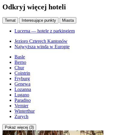
Odkryj więcej hoteli
Temat
Interesujące punkty
Miasta
Lucerna — hotele z parkingiem
Jezioro Czterech Kantonów
Najwyższa winda w Europie
Basle
Berno
Chur
Cointrin
Fryburg
Genewa
Lozanna
Lugano
Paradiso
Vernier
Winterthur
Zurych
Pokaż więcej (3)