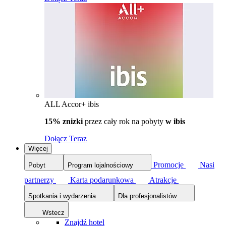
ALL Accor+ ibis
15% znizki
przez cały rok na pobyty
w ibis
Dołącz Teraz
Więcej
Promocje
Nasi
Pobyt
Program lojalnościowy
partnerzy
Karta podarunkowa
Atrakcje
Spotkania i wydarzenia
Dla profesjonalistów
Wstecz
Znajdź hotel