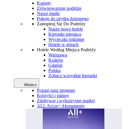
Kurorty
Zrównoważone podróże
Nasze marki
Pokoje do użytku dziennego
Zainspiruj Się Do Podróży
Nasze nowe hotele
Kierunki miesiąca
Wycieczki rodzinne
Hotele w górach
Hotele Według Miejsca Podróży
Warszawa
Kraków
Gdańsk
Polska
Zobacz wszystkie kierunki
Wstecz
Poznaj nasz program
Korzyści i statusy
Zdobywaj i wykorzystuj punkty
ALL Accor+ Abonamenty