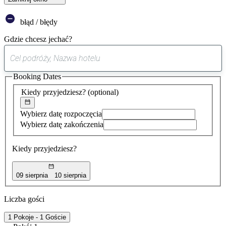
błąd / błędy
Gdzie chcesz jechać?
0
sugestia
Booking Dates
została
znaleziona
Kiedy przyjedziesz?
(optional)
Wybierz datę rozpoczęcia
Wybierz datę zakończenia
Kiedy przyjedziesz?
09 sierpnia
10 sierpnia
Liczba gości
1 Pokoje - 1 Goście