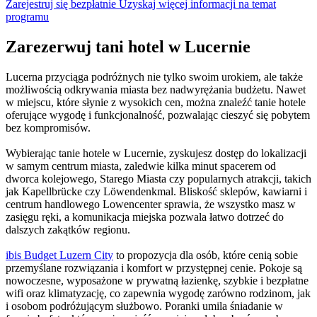
Zarejestruj się bezpłatnie
Uzyskaj więcej informacji na temat
programu
Zarezerwuj tani hotel w Lucernie
Lucerna przyciąga podróżnych nie tylko swoim urokiem, ale także
możliwością odkrywania miasta bez nadwyrężania budżetu. Nawet
w miejscu, które słynie z wysokich cen, można znaleźć tanie hotele
oferujące wygodę i funkcjonalność, pozwalając cieszyć się pobytem
bez kompromisów.
Wybierając tanie hotele w Lucernie, zyskujesz dostęp do lokalizacji
w samym centrum miasta, zaledwie kilka minut spacerem od
dworca kolejowego, Starego Miasta czy popularnych atrakcji, takich
jak Kapellbrücke czy Löwendenkmal. Bliskość sklepów, kawiarni i
centrum handlowego Lowencenter sprawia, że wszystko masz w
zasięgu ręki, a komunikacja miejska pozwala łatwo dotrzeć do
dalszych zakątków regionu.
ibis Budget Luzern City
to propozycja dla osób, które cenią sobie
przemyślane rozwiązania i komfort w przystępnej cenie. Pokoje są
nowoczesne, wyposażone w prywatną łazienkę, szybkie i bezpłatne
wifi oraz klimatyzację, co zapewnia wygodę zarówno rodzinom, jak
i osobom podróżującym służbowo. Poranki umila śniadanie w