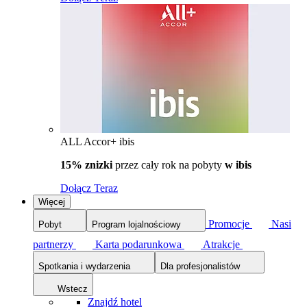
ALL Accor+ ibis
15% znizki
przez cały rok na pobyty
w ibis
Dołącz Teraz
Więcej
Promocje
Nasi
Pobyt
Program lojalnościowy
partnerzy
Karta podarunkowa
Atrakcje
Spotkania i wydarzenia
Dla profesjonalistów
Wstecz
Znajdź hotel