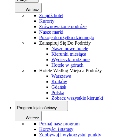
Wstecz
Znajdź hotel
Kurorty
Zrównoważone podróże
Nasze marki
Pokoje do użytku dziennego
Zainspiruj Się Do Podróży
Nasze nowe hotele
Kierunki miesiąca
Wycieczki rodzinne
Hotele w górach
Hotele Według Miejsca Podróży
Warszawa
Kraków
Gdańsk
Polska
Zobacz wszystkie kierunki
Program lojalnościowy
Wstecz
Poznaj nasz program
Korzyści i statusy
Zdobywaj i wykorzystuj punkty