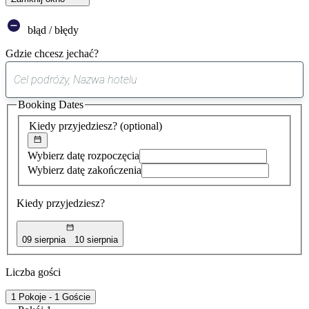
błąd / błędy
Gdzie chcesz jechać?
0
sugestia
Booking Dates
została
znaleziona
Kiedy przyjedziesz?
(optional)
Wybierz datę rozpoczęcia
Wybierz datę zakończenia
Kiedy przyjedziesz?
09 sierpnia
10 sierpnia
Liczba gości
1 Pokoje - 1 Goście