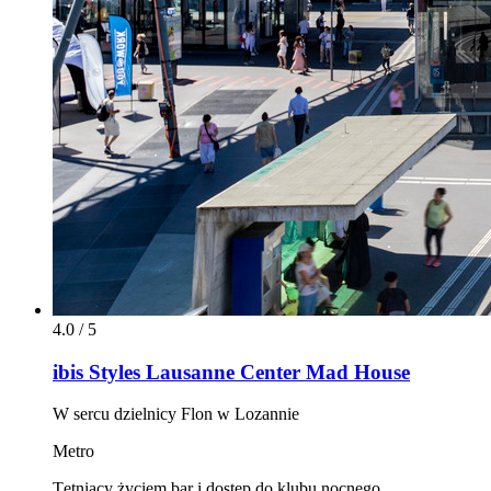
4.0 / 5
ibis Styles Lausanne Center Mad House
W sercu dzielnicy Flon w Lozannie
Metro
Tętniący życiem bar i dostęp do klubu nocnego