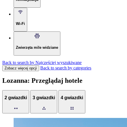
Wi-Fi
Zwierzęta mile widziane
Back to search by Najczęściej wyszukiwane
Back to search by categories
Zobacz więcej opcji
Lozanna: Przeglądaj hotele
2 gwiazdki
3 gwiazdki
4 gwiazdki