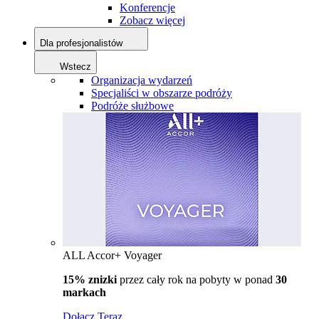
Konferencje
Zobacz więcej
Dla profesjonalistów
Wstecz
Organizacja wydarzeń
Specjaliści w obszarze podróży
Podróże służbowe
ALL Accor+ Voyager
15% znizki
przez cały rok na pobyty w ponad
30
markach
Dołącz Teraz