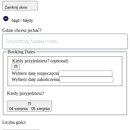
Zamknij okno
błąd / błędy
Gdzie chcesz jechać?
0
sugestia
Booking Dates
została
znaleziona
Kiedy przyjedziesz?
(optional)
Wybierz datę rozpoczęcia
Wybierz datę zakończenia
Kiedy przyjedziesz?
04 sierpnia
05 sierpnia
Liczba gości