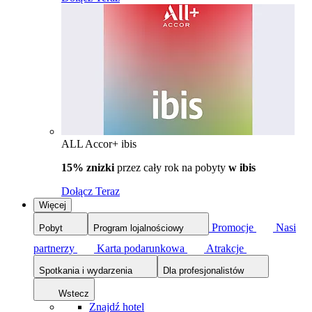
ALL Accor+ ibis
15% znizki
przez cały rok na pobyty
w ibis
Dołącz Teraz
Więcej
Promocje
Nasi
Pobyt
Program lojalnościowy
partnerzy
Karta podarunkowa
Atrakcje
Spotkania i wydarzenia
Dla profesjonalistów
Wstecz
Znajdź hotel