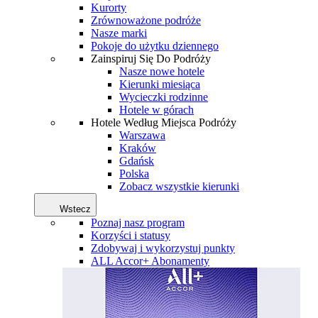
Kurorty
Zrównoważone podróże
Nasze marki
Pokoje do użytku dziennego
Zainspiruj Się Do Podróży
Nasze nowe hotele
Kierunki miesiąca
Wycieczki rodzinne
Hotele w górach
Hotele Według Miejsca Podróży
Warszawa
Kraków
Gdańsk
Polska
Zobacz wszystkie kierunki
Wstecz
Poznaj nasz program
Korzyści i statusy
Zdobywaj i wykorzystuj punkty
ALL Accor+ Abonamenty