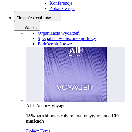
Konferencje
Zobacz więcej
Dla profesjonalistów
Wstecz
Organizacja wydarzeń
Specjaliści w obszarze podróży
Podróże służbowe
ALL Accor+ Voyager
15% znizki
przez cały rok na pobyty w ponad
30
markach
Dołącz Teraz