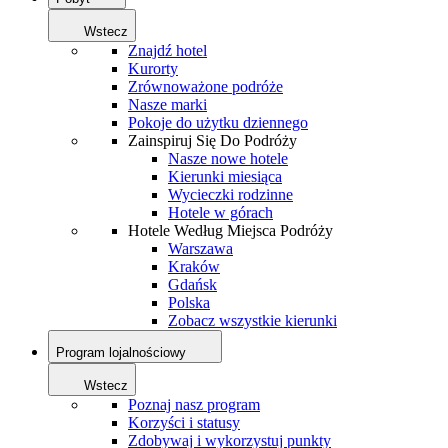
Wstecz
Znajdź hotel
Kurorty
Zrównoważone podróże
Nasze marki
Pokoje do użytku dziennego
Zainspiruj Się Do Podróży
Nasze nowe hotele
Kierunki miesiąca
Wycieczki rodzinne
Hotele w górach
Hotele Według Miejsca Podróży
Warszawa
Kraków
Gdańsk
Polska
Zobacz wszystkie kierunki
Program lojalnościowy
Wstecz
Poznaj nasz program
Korzyści i statusy
Zdobywaj i wykorzystuj punkty