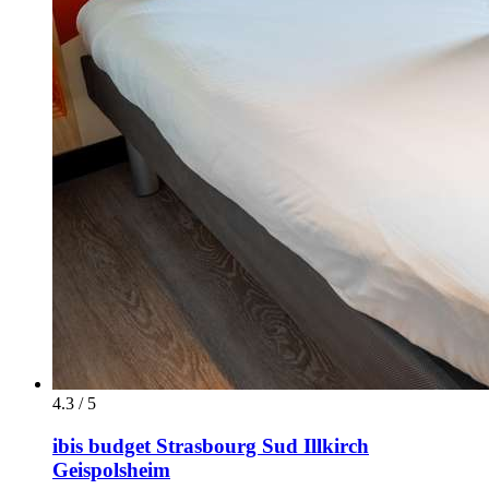
4.3 / 5
ibis budget Strasbourg Sud Illkirch
Geispolsheim