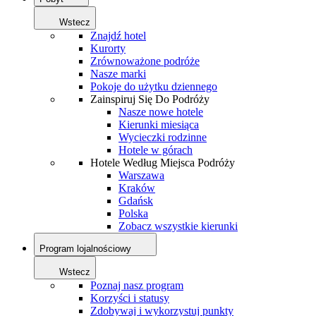
Wstecz
Znajdź hotel
Kurorty
Zrównoważone podróże
Nasze marki
Pokoje do użytku dziennego
Zainspiruj Się Do Podróży
Nasze nowe hotele
Kierunki miesiąca
Wycieczki rodzinne
Hotele w górach
Hotele Według Miejsca Podróży
Warszawa
Kraków
Gdańsk
Polska
Zobacz wszystkie kierunki
Program lojalnościowy
Wstecz
Poznaj nasz program
Korzyści i statusy
Zdobywaj i wykorzystuj punkty