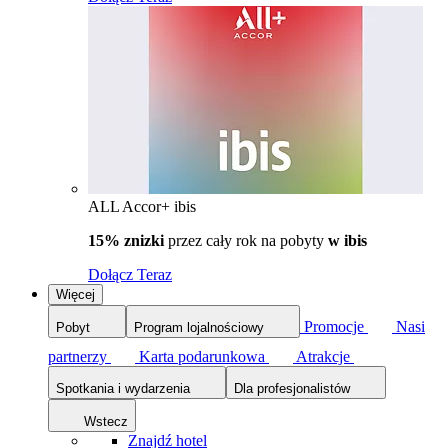
ALL Accor+ ibis
15% znizki
przez cały rok na pobyty
w ibis
Dołącz Teraz
Więcej
Promocje
Nasi
Pobyt
Program lojalnościowy
partnerzy
Karta podarunkowa
Atrakcje
Spotkania i wydarzenia
Dla profesjonalistów
Wstecz
Znajdź hotel