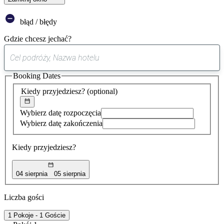
błąd / błędy
Gdzie chcesz jechać?
0
sugestia
Booking Dates
została
znaleziona
Kiedy przyjedziesz?
(optional)
Wybierz datę rozpoczęcia
Wybierz datę zakończenia
Kiedy przyjedziesz?
04 sierpnia
05 sierpnia
Liczba gości
1 Pokoje - 1 Goście