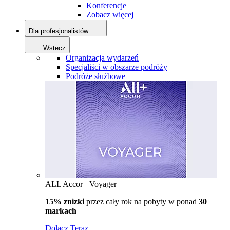
Konferencje
Zobacz więcej
Dla profesjonalistów
Wstecz
Organizacja wydarzeń
Specjaliści w obszarze podróży
Podróże służbowe
ALL Accor+ Voyager
15% znizki
przez cały rok na pobyty w ponad
30
markach
Dołącz Teraz