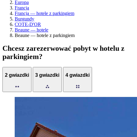
Europa
Francja
Francja — hotele z parkingiem
Burgundy
COTE-D'OR
Beaune — hotele
Beaune — hotele z parkingiem
Chcesz zarezerwować pobyt w hotelu z
parkingiem?
2 gwiazdki
3 gwiazdki
4 gwiazdki