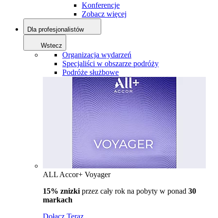
Konferencje
Zobacz więcej
Dla profesjonalistów
Wstecz
Organizacja wydarzeń
Specjaliści w obszarze podróży
Podróże służbowe
ALL Accor+ Voyager
15% znizki
przez cały rok na pobyty w ponad
30
markach
Dołącz Teraz