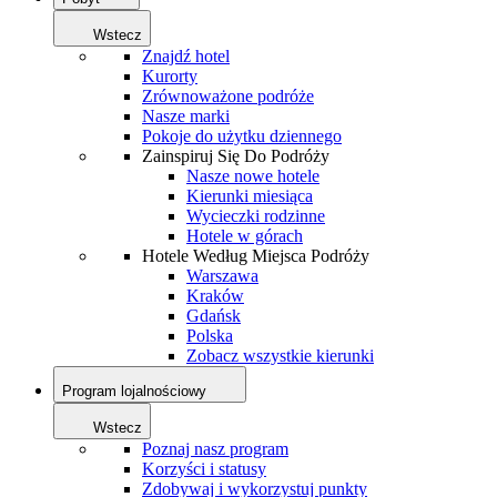
Wstecz
Znajdź hotel
Kurorty
Zrównoważone podróże
Nasze marki
Pokoje do użytku dziennego
Zainspiruj Się Do Podróży
Nasze nowe hotele
Kierunki miesiąca
Wycieczki rodzinne
Hotele w górach
Hotele Według Miejsca Podróży
Warszawa
Kraków
Gdańsk
Polska
Zobacz wszystkie kierunki
Program lojalnościowy
Wstecz
Poznaj nasz program
Korzyści i statusy
Zdobywaj i wykorzystuj punkty