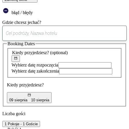
błąd / błędy
Gdzie chcesz jechać?
0
sugestia
Booking Dates
została
znaleziona
Kiedy przyjedziesz?
(optional)
Wybierz datę rozpoczęcia
Wybierz datę zakończenia
Kiedy przyjedziesz?
09 sierpnia
10 sierpnia
Liczba gości
1 Pokoje - 1 Goście