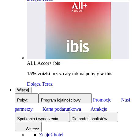
ALL Accor+ ibis
15% znizki
przez cały rok na pobyty
w ibis
Dołącz Teraz
Więcej
Promocje
Nasi
Pobyt
Program lojalnościowy
partnerzy
Karta podarunkowa
Atrakcje
Spotkania i wydarzenia
Dla profesjonalistów
Wstecz
Znajdź hotel