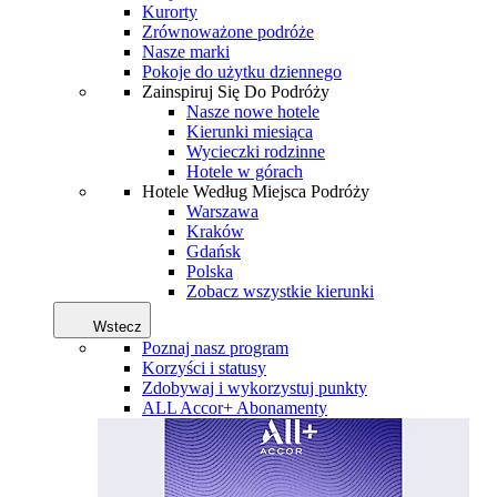
Kurorty
Zrównoważone podróże
Nasze marki
Pokoje do użytku dziennego
Zainspiruj Się Do Podróży
Nasze nowe hotele
Kierunki miesiąca
Wycieczki rodzinne
Hotele w górach
Hotele Według Miejsca Podróży
Warszawa
Kraków
Gdańsk
Polska
Zobacz wszystkie kierunki
Wstecz
Poznaj nasz program
Korzyści i statusy
Zdobywaj i wykorzystuj punkty
ALL Accor+ Abonamenty