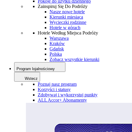
Pokoje do użytku dziennego
Zainspiruj Się Do Podróży
Nasze nowe hotele
Kierunki miesiąca
Wycieczki rodzinne
Hotele w górach
Hotele Według Miejsca Podróży
Warszawa
Kraków
Gdańsk
Polska
Zobacz wszystkie kierunki
Program lojalnościowy
Wstecz
Poznaj nasz program
Korzyści i statusy
Zdobywaj i wykorzystuj punkty
ALL Accor+ Abonamenty