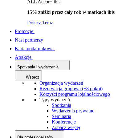
ALL Accor+ ibis
15% zniżki przez cały rok
w
markach ibis
Dołącz Teraz
Promocje
Nasi partnerzy
Karta podarunkowa
Atrakcje
Spotkania i wydarzenia
Wstecz
Organizacja wydarzeń
Rezerwacja grupowa (+8 pokoi)
Korzyści programu lojalnościowego
Typy wydarzeń
Spotkania
Wydarzenia prywatne
Seminaria
Konferencje
Zobacz więcej
Dla profesjonalistów