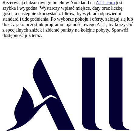
Rezerwacja luksusowego hotelu w Auckland na
ALL.com
jest
szybka i wygodna. Wystarczy wpisać miejsce, daty oraz liczbę
gości, a następnie skorzystać z filtrów, by wybrać odpowiedni
standard i udogodnienia. Po wyborze pokoju i oferty, zaloguj się lub
dołącz jako uczestnik programu lojalnościowego ALL, by korzystać
z specjalnych zniżek i zbierać punkty na kolejne pobyty. Sprawdź
dostępność już teraz.