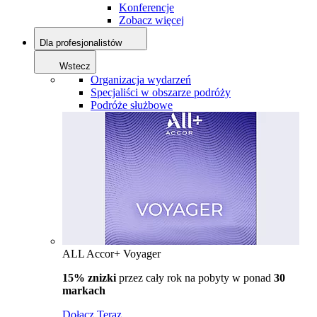
Konferencje
Zobacz więcej
Dla profesjonalistów
Wstecz
Organizacja wydarzeń
Specjaliści w obszarze podróży
Podróże służbowe
ALL Accor+ Voyager
15% znizki
przez cały rok na pobyty w ponad
30
markach
Dołącz Teraz