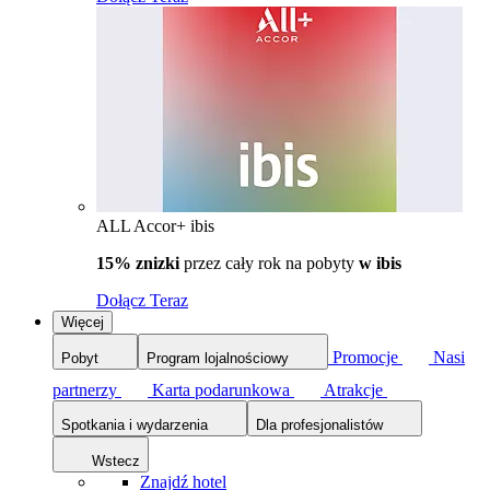
ALL Accor+ ibis
15% znizki
przez cały rok na pobyty
w ibis
Dołącz Teraz
Więcej
Promocje
Nasi
Pobyt
Program lojalnościowy
partnerzy
Karta podarunkowa
Atrakcje
Spotkania i wydarzenia
Dla profesjonalistów
Wstecz
Znajdź hotel