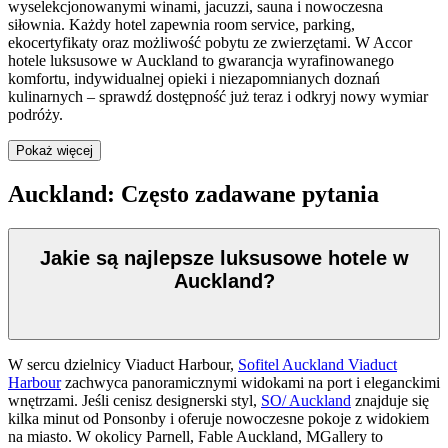
wyselekcjonowanymi winami, jacuzzi, sauna i nowoczesna
siłownia. Każdy hotel zapewnia room service, parking,
ekocertyfikaty oraz możliwość pobytu ze zwierzętami. W Accor
hotele luksusowe w Auckland to gwarancja wyrafinowanego
komfortu, indywidualnej opieki i niezapomnianych doznań
kulinarnych – sprawdź dostępność już teraz i odkryj nowy wymiar
podróży.
Pokaż więcej
Auckland: Często zadawane pytania
Jakie są najlepsze luksusowe hotele w
Auckland?
W sercu dzielnicy Viaduct Harbour,
Sofitel Auckland Viaduct
Harbour
zachwyca panoramicznymi widokami na port i eleganckimi
wnętrzami. Jeśli cenisz designerski styl,
SO/ Auckland
znajduje się
kilka minut od Ponsonby i oferuje nowoczesne pokoje z widokiem
na miasto. W okolicy Parnell, Fable Auckland, MGallery to