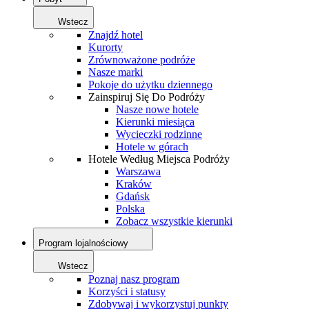
Wstecz
Znajdź hotel
Kurorty
Zrównoważone podróże
Nasze marki
Pokoje do użytku dziennego
Zainspiruj Się Do Podróży
Nasze nowe hotele
Kierunki miesiąca
Wycieczki rodzinne
Hotele w górach
Hotele Według Miejsca Podróży
Warszawa
Kraków
Gdańsk
Polska
Zobacz wszystkie kierunki
Program lojalnościowy
Wstecz
Poznaj nasz program
Korzyści i statusy
Zdobywaj i wykorzystuj punkty