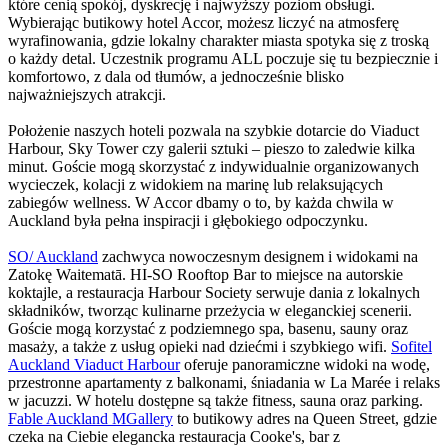
które cenią spokój, dyskrecję i najwyższy poziom obsługi.
Wybierając butikowy hotel Accor, możesz liczyć na atmosferę
wyrafinowania, gdzie lokalny charakter miasta spotyka się z troską
o każdy detal. Uczestnik programu ALL poczuje się tu bezpiecznie i
komfortowo, z dala od tłumów, a jednocześnie blisko
najważniejszych atrakcji.
Położenie naszych hoteli pozwala na szybkie dotarcie do Viaduct
Harbour, Sky Tower czy galerii sztuki – pieszo to zaledwie kilka
minut. Goście mogą skorzystać z indywidualnie organizowanych
wycieczek, kolacji z widokiem na marinę lub relaksujących
zabiegów wellness. W Accor dbamy o to, by każda chwila w
Auckland była pełna inspiracji i głębokiego odpoczynku.
SO/ Auckland
zachwyca nowoczesnym designem i widokami na
Zatokę Waitematā. HI-SO Rooftop Bar to miejsce na autorskie
koktajle, a restauracja Harbour Society serwuje dania z lokalnych
składników, tworząc kulinarne przeżycia w eleganckiej scenerii.
Goście mogą korzystać z podziemnego spa, basenu, sauny oraz
masaży, a także z usług opieki nad dziećmi i szybkiego wifi.
Sofitel
Auckland Viaduct Harbour
oferuje panoramiczne widoki na wodę,
przestronne apartamenty z balkonami, śniadania w La Marée i relaks
w jacuzzi. W hotelu dostępne są także fitness, sauna oraz parking.
Fable Auckland MGallery
to butikowy adres na Queen Street, gdzie
czeka na Ciebie elegancka restauracja Cooke's, bar z