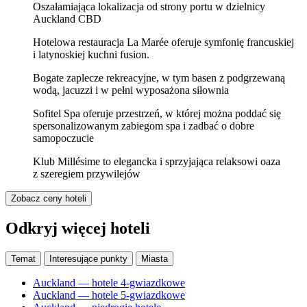
Oszałamiająca lokalizacja od strony portu w dzielnicy
Auckland CBD
Hotelowa restauracja La Marée oferuje symfonię francuskiej
i latynoskiej kuchni fusion.
Bogate zaplecze rekreacyjne, w tym basen z podgrzewaną
wodą, jacuzzi i w pełni wyposażona siłownia
Sofitel Spa oferuje przestrzeń, w której można poddać się
spersonalizowanym zabiegom spa i zadbać o dobre
samopoczucie
Klub Millésime to elegancka i sprzyjająca relaksowi oaza
z szeregiem przywilejów
Zobacz ceny hoteli
Odkryj więcej hoteli
Temat
Interesujące punkty
Miasta
Auckland — hotele 4-gwiazdkowe
Auckland — hotele 5-gwiazdkowe