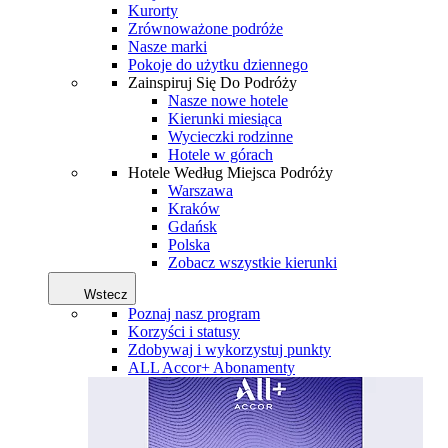
Kurorty
Zrównoważone podróże
Nasze marki
Pokoje do użytku dziennego
Zainspiruj Się Do Podróży
Nasze nowe hotele
Kierunki miesiąca
Wycieczki rodzinne
Hotele w górach
Hotele Według Miejsca Podróży
Warszawa
Kraków
Gdańsk
Polska
Zobacz wszystkie kierunki
Wstecz
Poznaj nasz program
Korzyści i statusy
Zdobywaj i wykorzystuj punkty
ALL Accor+ Abonamenty