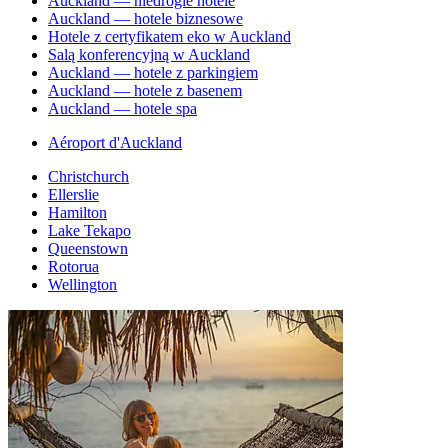
Auckland — niedrogie hotele
Auckland — hotele biznesowe
Hotele z certyfikatem eko w Auckland
Salą konferencyjną w Auckland
Auckland — hotele z parkingiem
Auckland — hotele z basenem
Auckland — hotele spa
Aéroport d'Auckland
Christchurch
Ellerslie
Hamilton
Lake Tekapo
Queenstown
Rotorua
Wellington