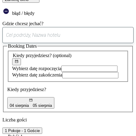
błąd / błędy
Gdzie chcesz jechać?
0
sugestia
Booking Dates
została
znaleziona
Kiedy przyjedziesz?
(optional)
Wybierz datę rozpoczęcia
Wybierz datę zakończenia
Kiedy przyjedziesz?
04 sierpnia
05 sierpnia
Liczba gości
1 Pokoje - 1 Goście