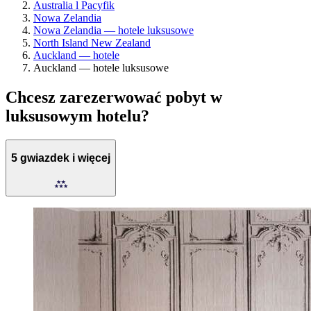
Australia l Pacyfik
Nowa Zelandia
Nowa Zelandia — hotele luksusowe
North Island New Zealand
Auckland — hotele
Auckland — hotele luksusowe
Chcesz zarezerwować pobyt w
luksusowym hotelu?
5 gwiazdek i więcej