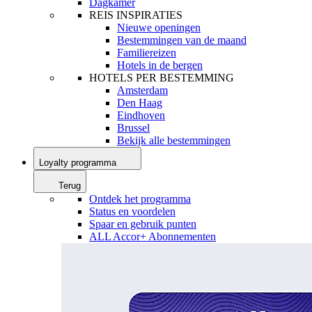
Dagkamer
REIS INSPIRATIES
Nieuwe openingen
Bestemmingen van de maand
Familiereizen
Hotels in de bergen
HOTELS PER BESTEMMING
Amsterdam
Den Haag
Eindhoven
Brussel
Bekijk alle bestemmingen
Loyalty programma
Terug
Ontdek het programma
Status en voordelen
Spaar en gebruik punten
ALL Accor+ Abonnementen