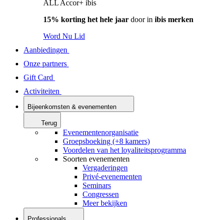
ALL Accor+ ibis
15% korting het hele jaar
door in
ibis merken
Word Nu Lid
Aanbiedingen
Onze partners
Gift Card
Activiteiten
Bijeenkomsten & evenementen
Terug
Evenementenorganisatie
Groepsboeking (+8 kamers)
Voordelen van het loyaliteitsprogramma
Soorten evenementen
Vergaderingen
Privé-evenementen
Seminars
Congressen
Meer bekijken
Professionals