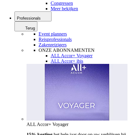
Congressen
Meer bekijken
Professionals
Terug
Event planners
Reisprofessionals
Zakenreizigers
ONZE ABONNAMENTEN
ALL Accor+ Voyager
ALL Accor+ ibis
ALL Accor+ Voyager
15% korting
het hele jaar door op uw verblijven bij