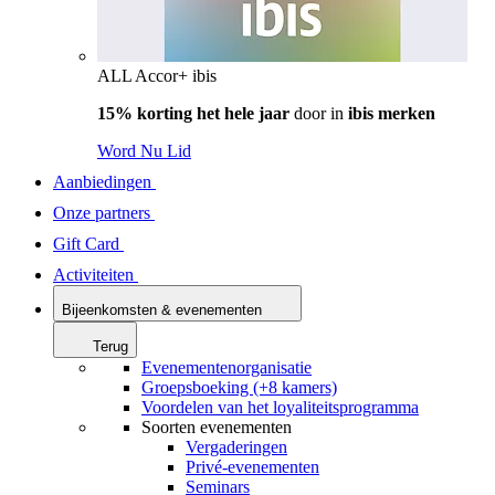
ALL Accor+ ibis
15% korting het hele jaar
door in
ibis merken
Word Nu Lid
Aanbiedingen
Onze partners
Gift Card
Activiteiten
Bijeenkomsten & evenementen
Terug
Evenementenorganisatie
Groepsboeking (+8 kamers)
Voordelen van het loyaliteitsprogramma
Soorten evenementen
Vergaderingen
Privé-evenementen
Seminars