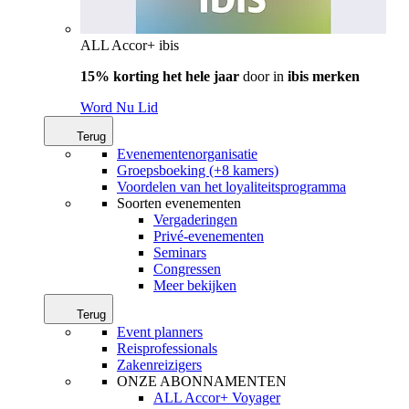
ALL Accor+ ibis
15% korting het hele jaar
door in
ibis merken
Word Nu Lid
Terug
Evenementenorganisatie
Groepsboeking (+8 kamers)
Voordelen van het loyaliteitsprogramma
Soorten evenementen
Vergaderingen
Privé-evenementen
Seminars
Congressen
Meer bekijken
Terug
Event planners
Reisprofessionals
Zakenreizigers
ONZE ABONNAMENTEN
ALL Accor+ Voyager