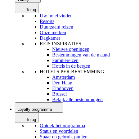
Terug
Uw hotel vinden
Resorts
Duurzaam reizen
Onze merken
Dagkamer
REIS INSPIRATIES
Nieuwe openingen
Bestemmingen van de maand
Familiereizen
Hotels in de bergen
HOTELS PER BESTEMMING
Amsterdam
Den Haag
Eindhoven
Brussel
Bekijk alle bestemmingen
Loyalty programma
Terug
Ontdek het programma
Status en voordelen
Spaar en gebruik punten