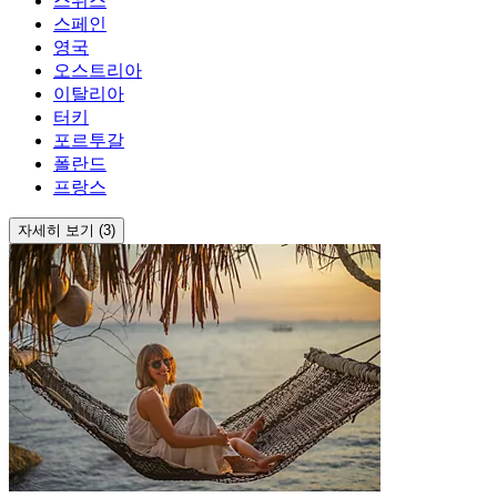
스위스
스페인
영국
오스트리아
이탈리아
터키
포르투갈
폴란드
프랑스
자세히 보기 (3)