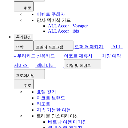
뒤로
이벤트 주최자
당사 멤버십 카드
ALL Accor+ Voyager
ALL Accor+ ibis
추가한것
오퍼 & 패키지
ALL
숙박
로열티 프로그램
– 우리카드 신용카드
아코르 제휴사
차량 예약
서비스
액티비티
미팅 및 이벤트
프로페셔널
뒤로
호텔 찾기
아코르 브랜드
리조트
지속 가능한 여행
트래블 인스피레이션
베트남 여행 매거진
국내 여행 매거진