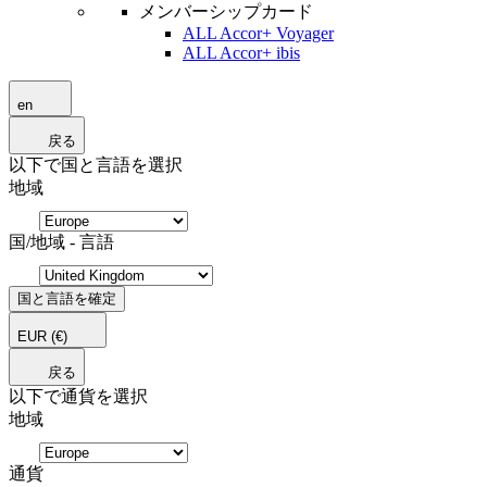
メンバーシップカード
ALL Accor+ Voyager
ALL Accor+ ibis
en
戻る
以下で国と言語を選択
地域
国/地域 - 言語
国と言語を確定
EUR
(€)
戻る
以下で通貨を選択
地域
通貨