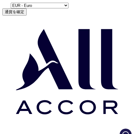
通貨を確定
Load