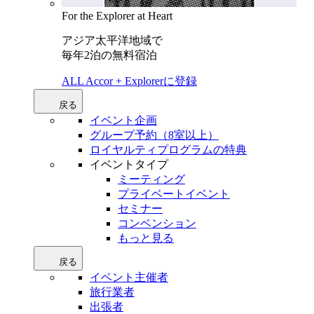
For the Explorer at Heart
アジア太平洋地域で
毎年2泊の無料宿泊
ALL Accor + Explorerに登録
戻る
イベント企画
グループ予約（8室以上）
ロイヤルティプログラムの特典
イベントタイプ
ミーティング
プライベートイベント
セミナー
コンベンション
もっと見る
戻る
イベント主催者
旅行業者
出張者