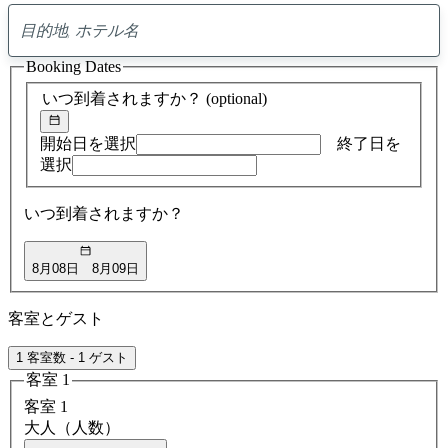
0
ア
Booking Dates
ド
バ
いつ到着されますか？
(optional)
イ
ス
の
開始日を選択
終了日を
検
選択
索
結
いつ到着されますか？
果
8月08日
8月09日
客室とゲスト
1 客室数 - 1 ゲスト
客室 1
客室 1
大人（人数）