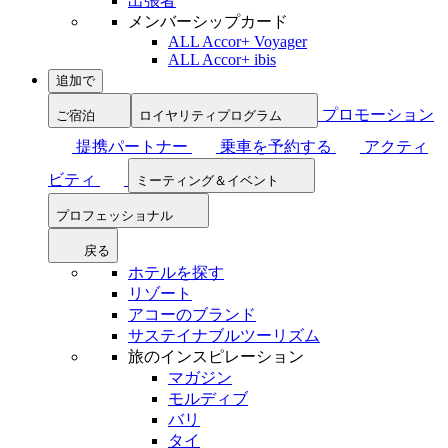
出張者
メンバーシップカード
ALL Accor+ Voyager
ALL Accor+ ibis
追加で
プロモーション
ご宿泊
ロイヤリティプログラム
提携パートナー
乗車を予約する
アクティ
ビティ
ミーティング＆イベント
プロフェッショナル
戻る
ホテルを探す
リゾート
アコーのブランド
サステイナブルツーリズム
旅のインスピレーション
マガジン
モルディブ
バリ
タイ