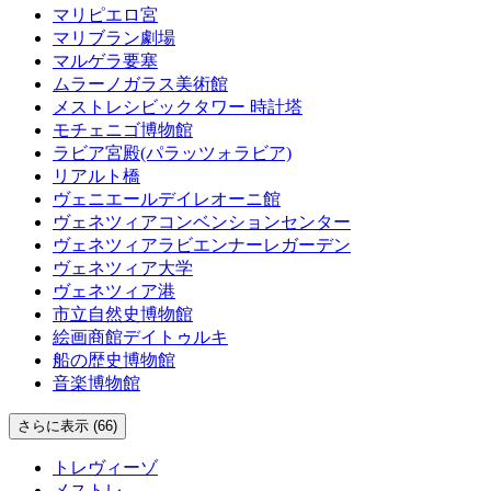
マリピエロ宮
マリブラン劇場
マルゲラ要塞
ムラーノガラス美術館
メストレシビックタワー 時計塔
モチェニゴ博物館
ラビア宮殿(パラッツォラビア)
リアルト橋
ヴェニエールデイレオーニ館
ヴェネツィアコンベンションセンター
ヴェネツィアラビエンナーレガーデン
ヴェネツィア大学
ヴェネツィア港
市立自然史博物館
絵画商館デイトゥルキ
船の歴史博物館
音楽博物館
さらに表示 (66)
トレヴィーゾ
メストレ