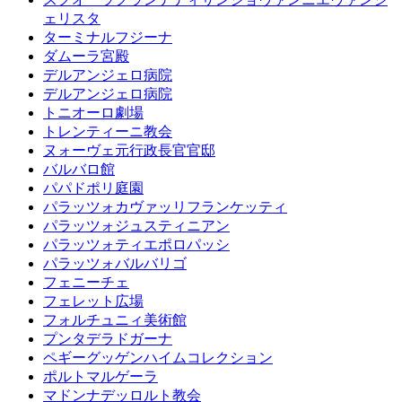
ェリスタ
ターミナルフジーナ
ダムーラ宮殿
デルアンジェロ病院
デルアンジェロ病院
トニオーロ劇場
トレンティーニ教会
ヌォーヴェ元行政長官官邸
バルバロ館
パパドポリ庭園
パラッツォカヴァッリフランケッティ
パラッツォジュスティニアン
パラッツォティエポロパッシ
パラッツォバルバリゴ
フェニーチェ
フェレット広場
フォルチュニィ美術館
プンタデラドガーナ
ペギーグッゲンハイムコレクション
ポルトマルゲーラ
マドンナデッロルト教会