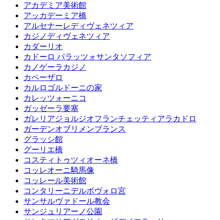
アカデミア美術館
アッカデーミア橋
アルセナーレディヴェネツィア
カジノディヴェネツィア
カダーリオ
カドーロ パラッツォサンタソフィア
カノゲーラカジノ
カペーザロ
カルロゴルドーニの家
カレッツォーニコ
ガッゼーラ要塞
ガレリアジョルジオフランチェッティアラカドロ
ガーデンオブリメンブランス
グラッシ館
グーリエ橋
コスティトゥツィオーネ橋
コッレオーニ騎馬像
コッレール美術館
コンタリーニデルボヴォロ宮
サンサルヴァドール教会
サンジュリアーノ公園