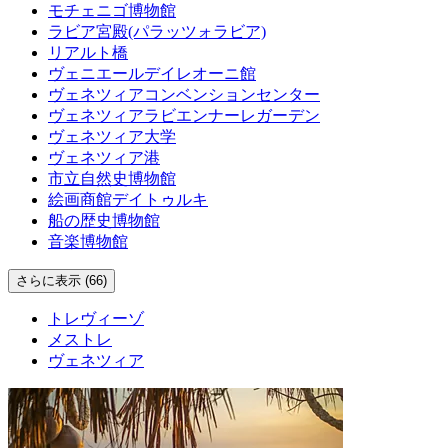
モチェニゴ博物館
ラビア宮殿(パラッツォラビア)
リアルト橋
ヴェニエールデイレオーニ館
ヴェネツィアコンベンションセンター
ヴェネツィアラビエンナーレガーデン
ヴェネツィア大学
ヴェネツィア港
市立自然史博物館
絵画商館デイトゥルキ
船の歴史博物館
音楽博物館
さらに表示 (66)
トレヴィーゾ
メストレ
ヴェネツィア