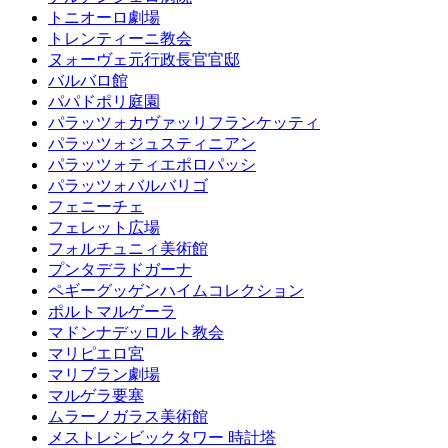
トニオーロ劇場
トレンティーニ教会
ヌォーヴェ元行政長官官邸
バルバロ館
パパドポリ庭園
パラッツォカヴァッリフランケッティ
パラッツォジュスティニアン
パラッツォティエポロパッシ
パラッツォバルバリゴ
フェニーチェ
フェレット広場
フォルチュニィ美術館
プンタデラドガーナ
ペギーグッゲンハイムコレクション
ポルトマルゲーラ
マドンナデッロルト教会
マリピエロ宮
マリブラン劇場
マルゲラ要塞
ムラーノガラス美術館
メストレシビックタワー 時計塔