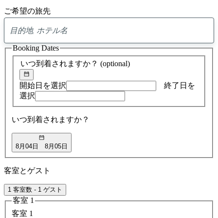
ご希望の旅先
0
ア
Booking Dates
ド
バ
いつ到着されますか？
(optional)
イ
ス
の
開始日を選択
終了日を
検
選択
索
結
いつ到着されますか？
果
8月04日
8月05日
客室とゲスト
1 客室数 - 1 ゲスト
客室 1
客室 1