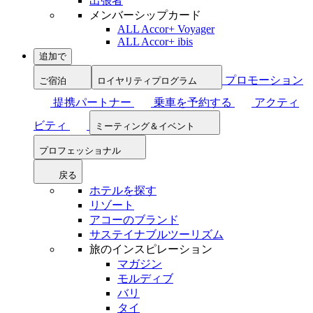
出張者
メンバーシップカード
ALL Accor+ Voyager
ALL Accor+ ibis
追加で
プロモーション
ご宿泊
ロイヤリティプログラム
提携パートナー
乗車を予約する
アクティ
ビティ
ミーティング＆イベント
プロフェッショナル
戻る
ホテルを探す
リゾート
アコーのブランド
サステイナブルツーリズム
旅のインスピレーション
マガジン
モルディブ
バリ
タイ