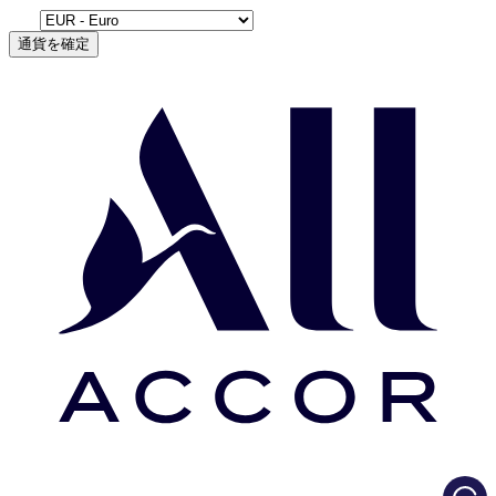
通貨を確定
Load