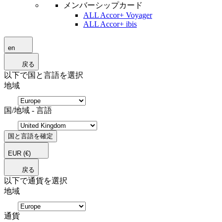
メンバーシップカード
ALL Accor+ Voyager
ALL Accor+ ibis
en
戻る
以下で国と言語を選択
地域
国/地域 - 言語
国と言語を確定
EUR
(€)
戻る
以下で通貨を選択
地域
通貨