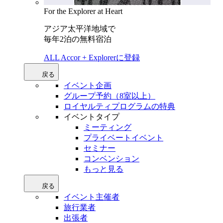
For the Explorer at Heart
アジア太平洋地域で
毎年2泊の無料宿泊
ALL Accor + Explorerに登録
戻る
イベント企画
グループ予約（8室以上）
ロイヤルティプログラムの特典
イベントタイプ
ミーティング
プライベートイベント
セミナー
コンベンション
もっと見る
戻る
イベント主催者
旅行業者
出張者