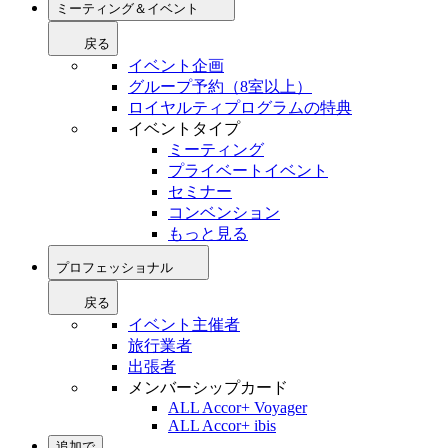
ミーティング＆イベント
戻る
イベント企画
グループ予約（8室以上）
ロイヤルティプログラムの特典
イベントタイプ
ミーティング
プライベートイベント
セミナー
コンベンション
もっと見る
プロフェッショナル
戻る
イベント主催者
旅行業者
出張者
メンバーシップカード
ALL Accor+ Voyager
ALL Accor+ ibis
追加で