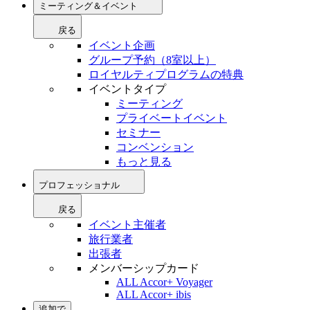
ミーティング＆イベント
戻る
イベント企画
グループ予約（8室以上）
ロイヤルティプログラムの特典
イベントタイプ
ミーティング
プライベートイベント
セミナー
コンベンション
もっと見る
プロフェッショナル
戻る
イベント主催者
旅行業者
出張者
メンバーシップカード
ALL Accor+ Voyager
ALL Accor+ ibis
追加で