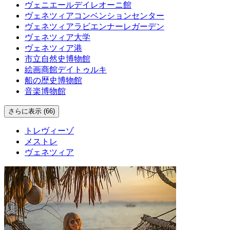
ヴェニエールデイレオーニ館
ヴェネツィアコンベンションセンター
ヴェネツィアラビエンナーレガーデン
ヴェネツィア大学
ヴェネツィア港
市立自然史博物館
絵画商館デイトゥルキ
船の歴史博物館
音楽博物館
さらに表示 (66)
トレヴィーゾ
メストレ
ヴェネツィア