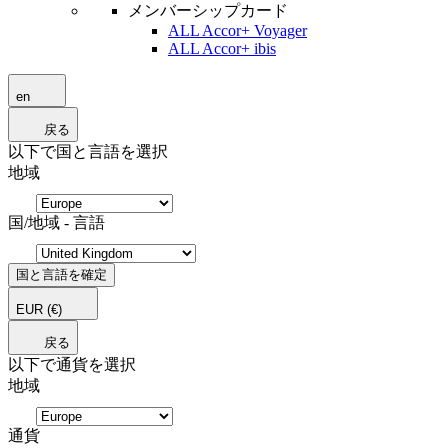
メンバーシップカード
ALL Accor+ Voyager
ALL Accor+ ibis
en
戻る
以下で国と言語を選択
地域
国/地域 - 言語
国と言語を確定
EUR
(€)
戻る
以下で通貨を選択
地域
通貨