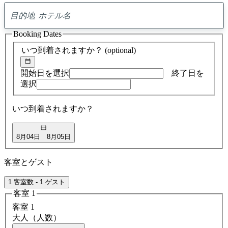
0
ア
Booking Dates
ド
バ
いつ到着されますか？
(optional)
イ
ス
の
開始日を選択
終了日を
検
選択
索
結
いつ到着されますか？
果
8月04日
8月05日
客室とゲスト
1 客室数 - 1 ゲスト
客室 1
客室 1
大人（人数）