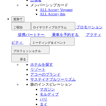
出張者
メンバーシップカード
ALL Accor+ Voyager
ALL Accor+ ibis
追加で
プロモーション
ご宿泊
ロイヤリティプログラム
提携パートナー
乗車を予約する
アクティ
ビティ
ミーティング＆イベント
プロフェッショナル
戻る
ホテルを探す
リゾート
アコーのブランド
サステイナブルツーリズム
旅のインスピレーション
マガジン
モルディブ
バリ
タイ