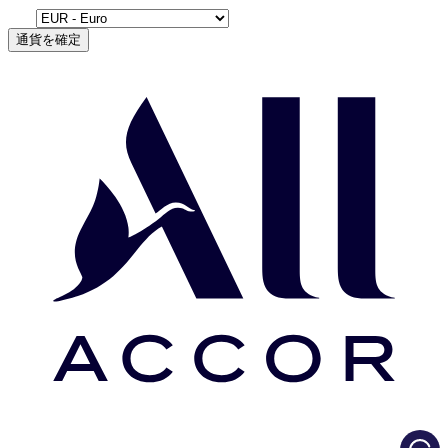
通貨を確定
Load