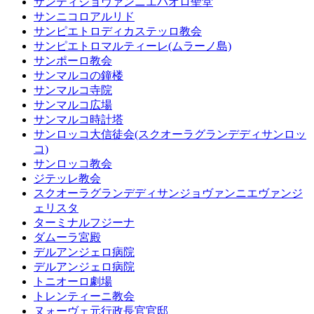
サンティジョヴァンニエパオロ聖堂
サンニコロアルリド
サンピエトロディカステッロ教会
サンピエトロマルティーレ(ムラーノ島)
サンポーロ教会
サンマルコの鐘楼
サンマルコ寺院
サンマルコ広場
サンマルコ時計塔
サンロッコ大信徒会(スクオーラグランデディサンロッ
コ)
サンロッコ教会
ジテッレ教会
スクオーラグランデディサンジョヴァンニエヴァンジ
ェリスタ
ターミナルフジーナ
ダムーラ宮殿
デルアンジェロ病院
デルアンジェロ病院
トニオーロ劇場
トレンティーニ教会
ヌォーヴェ元行政長官官邸