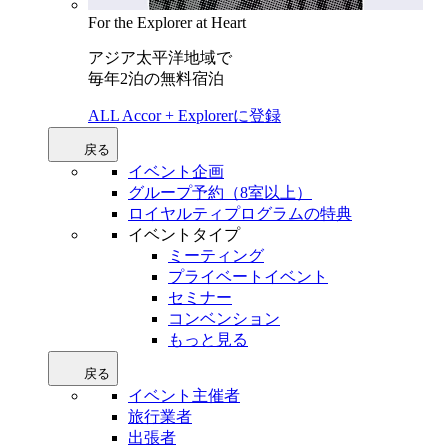
For the Explorer at Heart
アジア太平洋地域で
毎年2泊の無料宿泊
ALL Accor + Explorerに登録
戻る
イベント企画
グループ予約（8室以上）
ロイヤルティプログラムの特典
イベントタイプ
ミーティング
プライベートイベント
セミナー
コンベンション
もっと見る
戻る
イベント主催者
旅行業者
出張者