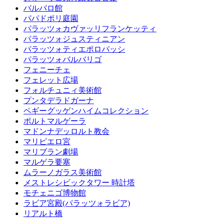
バルバロ館
パパドポリ庭園
パラッツォカヴァッリフランケッティ
パラッツォジュスティニアン
パラッツォティエポロパッシ
パラッツォバルバリゴ
フェニーチェ
フェレット広場
フォルチュニィ美術館
プンタデラドガーナ
ペギーグッゲンハイムコレクション
ポルトマルゲーラ
マドンナデッロルト教会
マリピエロ宮
マリブラン劇場
マルゲラ要塞
ムラーノガラス美術館
メストレシビックタワー 時計塔
モチェニゴ博物館
ラビア宮殿(パラッツォラビア)
リアルト橋