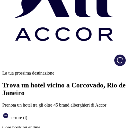
Load
La tua prossima destinazione
Trova un hotel vicino a Corcovado, Río de
Janeiro
Prenota un hotel tra gli oltre 45 brand alberghieri di Accor
errore (i)
Core booking engine