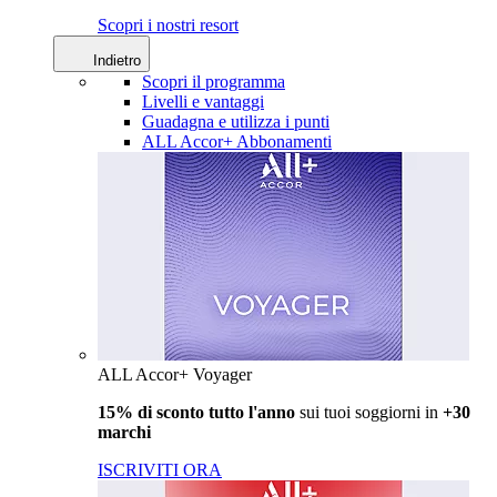
Scopri i nostri resort
Indietro
Scopri il programma
Livelli e vantaggi
Guadagna e utilizza i punti
ALL Accor+ Abbonamenti
ALL Accor+ Voyager
15% di sconto tutto l'anno
sui tuoi soggiorni in
+30
marchi
ISCRIVITI ORA