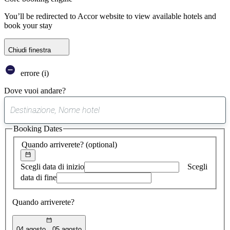
You’ll be redirected to Accor website to view available hotels and
book your stay
Chiudi finestra
errore (i)
Dove vuoi andare?
0
suggerimento
Booking Dates
trovato
Quando arriverete?
(optional)
Scegli data di inizio
Scegli
data di fine
Quando arriverete?
04 agosto
05 agosto