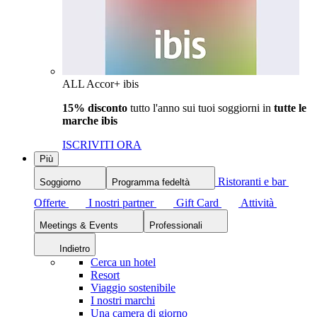
ALL Accor+ ibis
15% disconto
tutto l'anno sui tuoi soggiorni in
tutte le
marche ibis
ISCRIVITI ORA
Più
Ristoranti e bar
Soggiorno
Programma fedeltà
Offerte
I nostri partner
Gift Card
Attività
Meetings & Events
Professionali
Indietro
Cerca un hotel
Resort
Viaggio sostenibile
I nostri marchi
Una camera di giorno