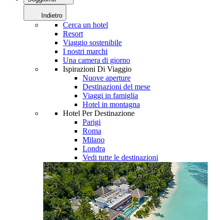
Indietro
Cerca un hotel
Resort
Viaggio sostenibile
I nostri marchi
Una camera di giorno
Ispirazioni Di Viaggio
Nuove aperture
Destinazioni del mese
Viaggi in famiglia
Hotel in montagna
Hotel Per Destinazione
Parigi
Roma
Milano
Londra
Vedi tutte le destinazioni