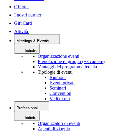
Offerte
I nostri partner
Gift Card
Attività
Meetings & Events
Indietro
Organizzazione eventi
Prenotazione di gruppo (+8 camere)
Vantaggi del programma fedeltà
Tipologie di eventi
Riunioni
Eventi privati
Seminari
Convention
Vedi di più
Professionali
Indietro
Organizzatori di eventi
Agenti di viaggio