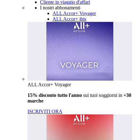
Cliente in viaggio d'affari
I nostri abbonamenti
ALL Accor+ Voyager
ALL Accor+ ibis
ALL Accor+ Voyager
15% disconto tutto l'anno
sui tuoi soggiorni in
+30
marche
ISCRIVITI ORA