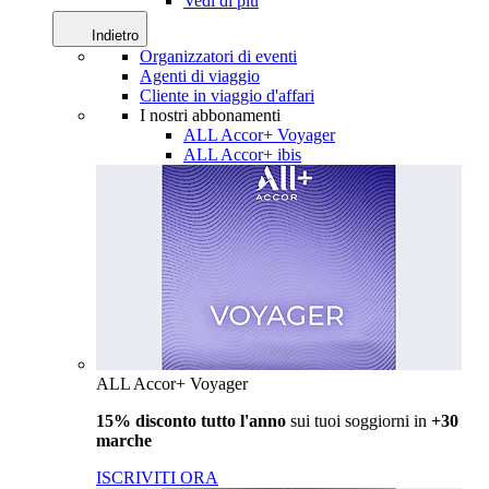
Vedi di più
Indietro
Organizzatori di eventi
Agenti di viaggio
Cliente in viaggio d'affari
I nostri abbonamenti
ALL Accor+ Voyager
ALL Accor+ ibis
ALL Accor+ Voyager
15% disconto tutto l'anno
sui tuoi soggiorni in
+30
marche
ISCRIVITI ORA