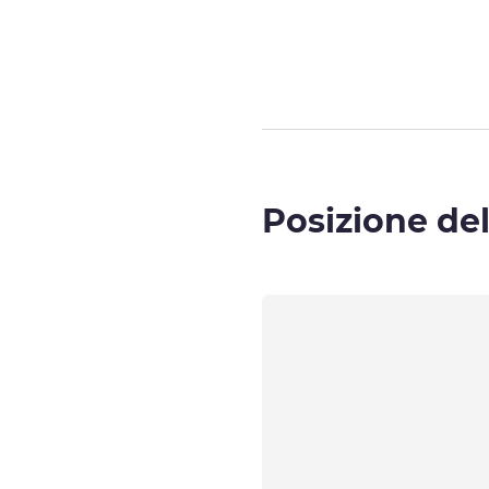
Pagina
1
di
2
, C
Posizione del