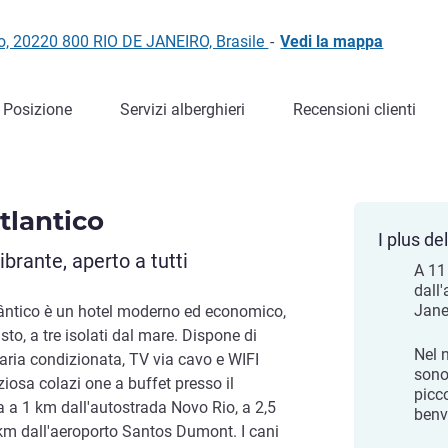
sto, 20220 800 RIO DE JANEIRO, Brasile
-
Vedi la mappa
Posizione
Servizi alberghieri
Recensioni clienti
tlantico
I plus del
brante, aperto a tutti
A 11
dall'
Jane
tlântico è un hotel moderno ed economico,
sto, a tre isolati dal mare. Dispone di
Nel n
 aria condizionata, TV via cavo e WIFI
sono
iziosa colazi one a buffet presso il
picco
ova a 1 km dall'autostrada Novo Rio, a 2,5
benv
km dall'aeroporto Santos Dumont. I cani