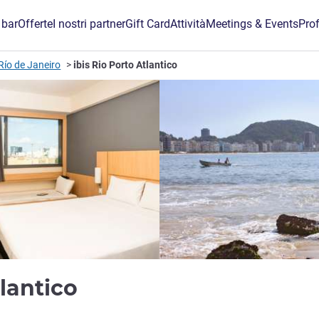
 bar
Offerte
I nostri partner
Gift Card
Attività
Meetings & Events
Prof
 Río de Janeiro
ibis Rio Porto Atlantico
3 stelle
tlantico