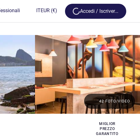
Loading...
essionali
IT
EUR
(€)
Accedi / Iscriversi
42 FOTO/VIDEO
MIGLIOR
PREZZO
GARANTITO