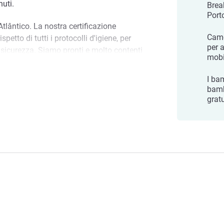
nuti.
Brea
Port
Atlântico. La nostra certificazione
Came
petto di tutti i protocolli d'igiene, per
per 
e sicurezza. Siamo pronti e molto contenti
mobil
tel
I ba
bamb
grat