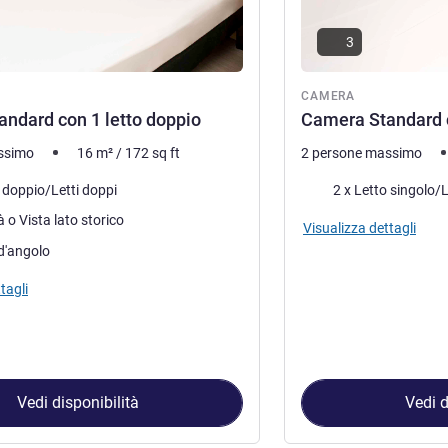
3
ra
CAMERA
ndard con 1 letto doppio
Camera Standard co
ssimo
16
m²
/
172
sq ft
2 persone massimo
letto
Biancheria da letto
o doppio/Letti doppi
2 x Letto singolo/L
Lato città o Vista lato storico
Visualizza dettagli
d'angolo
tagli
Vedi disponibilità
Vedi d