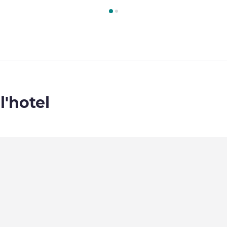
amera 1 : Camera Standard con 1 letto doppio , Camera 2 : Camer
l'hotel