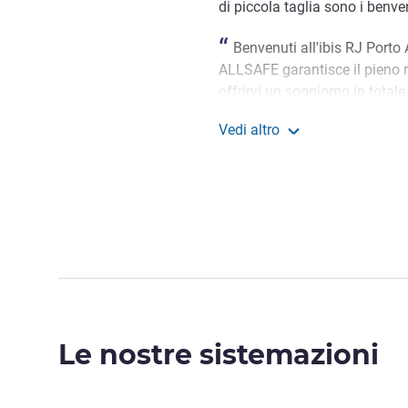
di piccola taglia sono i benve
Benvenuti all'ibis RJ Porto 
ALLSAFE garantisce il pieno ris
offrirvi un soggiorno in total
di vedervi.
Vedi altro
Isabella Santos, Gestione ho
ibis Rio Porto Atlantico
Le nostre sistemazioni