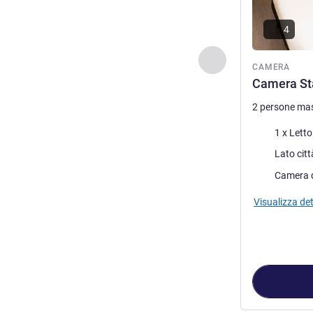
4
Precedente - Came
CAMERA
Camera Sta
2 persone ma
Biancheria da 
1 x Lett
Vista:
Più alloggi:
Camera 
Visualizza det