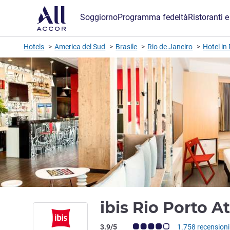
Soggiorno
Programma fedeltà
Ristoranti e
Hotels
America del Sud
Brasile
Rio de Janeiro
Hotel in
ibis Rio Porto A
Giudizio clienti (Valutazione ALL)
3.9/5
1.758 recensioni