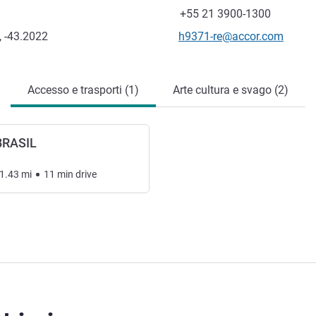
Fax
+55 21 3900-1300
E-mail di contatto
, -43.2022
h9371-re@accor.com
Accesso e trasporti (1)
Arte cultura e svago (2)
BRASIL
1.43
mi
11
min
drive