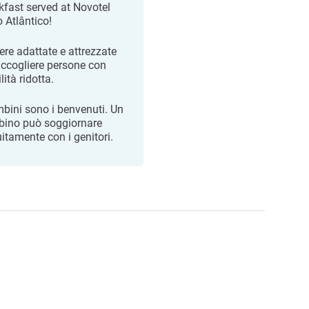
kfast served at Novotel
o Atlântico!
re adattate e attrezzate
accogliere persone con
ità ridotta.
mbini sono i benvenuti. Un
ino può soggiornare
uitamente con i genitori.