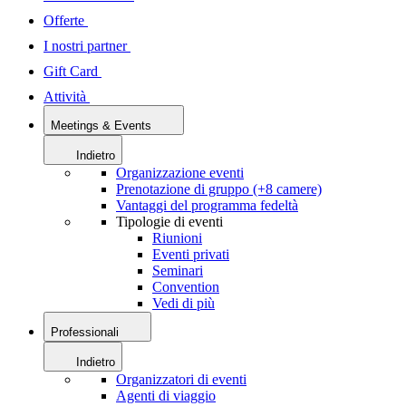
Offerte
I nostri partner
Gift Card
Attività
Meetings & Events
Indietro
Organizzazione eventi
Prenotazione di gruppo (+8 camere)
Vantaggi del programma fedeltà
Tipologie di eventi
Riunioni
Eventi privati
Seminari
Convention
Vedi di più
Professionali
Indietro
Organizzatori di eventi
Agenti di viaggio