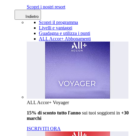
Scopri i nostri resort
Indietro
Scopri il programma
Livelli e vantaggi
Guadagna e utilizza i punti
ALL Accor+ Abbonamenti
ALL Accor+ Voyager
15% di sconto tutto l'anno
sui tuoi soggiorni in
+30
marchi
ISCRIVITI ORA