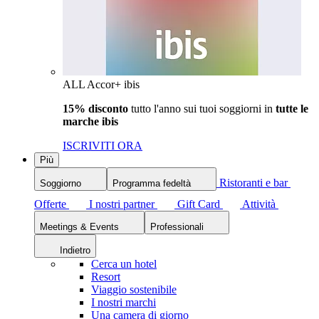
ALL Accor+ ibis
15% disconto
tutto l'anno sui tuoi soggiorni in
tutte le
marche ibis
ISCRIVITI ORA
Più
Ristoranti e bar
Soggiorno
Programma fedeltà
Offerte
I nostri partner
Gift Card
Attività
Meetings & Events
Professionali
Indietro
Cerca un hotel
Resort
Viaggio sostenibile
I nostri marchi
Una camera di giorno