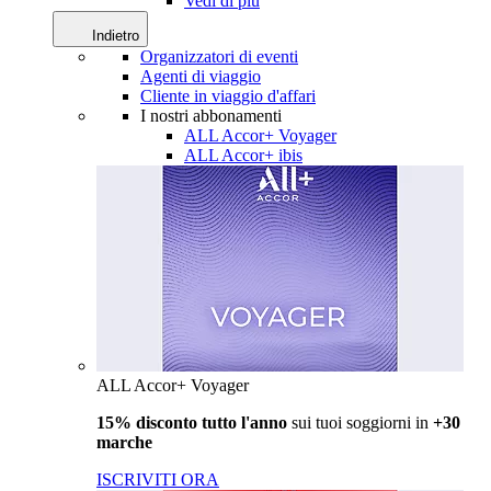
Vedi di più
Indietro
Organizzatori di eventi
Agenti di viaggio
Cliente in viaggio d'affari
I nostri abbonamenti
ALL Accor+ Voyager
ALL Accor+ ibis
ALL Accor+ Voyager
15% disconto tutto l'anno
sui tuoi soggiorni in
+30
marche
ISCRIVITI ORA