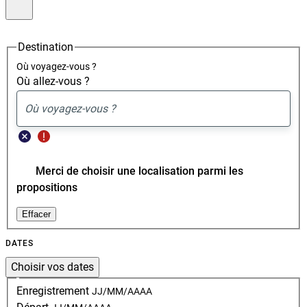
Moteur
Vous
Fermer
de
allez
réservation
être
redirigé
Destination
vers
le
Où voyagez-vous ?
site
Où allez-vous ?
Accor
afin
de
0
suggestion
voir
Effacer
trouvée
les
la
hôtels
localisation
disponibles
Merci de choisir une localisation parmi les
et
propositions
réserver
votre
0
séjour
Effacer
suggestion
trouvée
DATES
Choisir vos dates
Veuillez
Enregistrement
JJ/MM/AAAA
choisir