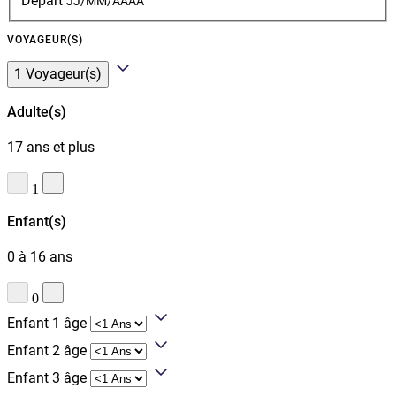
Départ
JJ/MM/AAAA
vos
dates
de
VOYAGEUR(S)
séjour
1 Voyageur(s)
Adulte(s)
17 ans et plus
1
Enfant(s)
0 à 16 ans
0
Enfant 1 âge
Enfant 2 âge
Enfant 3 âge