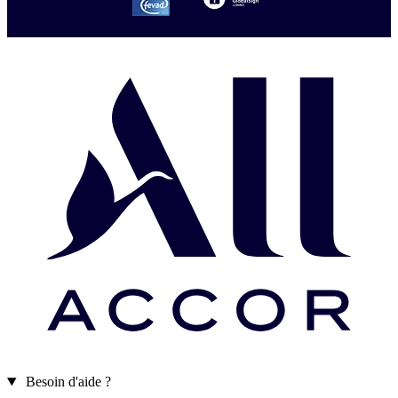
Secure
–
globalSign
Besoin d'aide ?