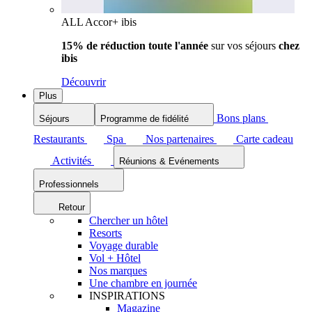
ALL Accor+ ibis
15% de réduction toute l'année
sur vos séjours
chez
ibis
Découvrir
Plus
Bons plans
Séjours
Programme de fidélité
Restaurants
Spa
Nos partenaires
Carte cadeau
Activités
Réunions & Evénements
Professionnels
Retour
Chercher un hôtel
Resorts
Voyage durable
Vol + Hôtel
Nos marques
Une chambre en journée
INSPIRATIONS
Magazine