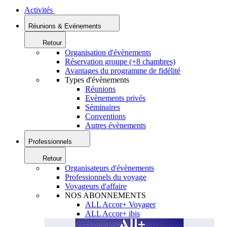
Activités
Réunions & Evénements
Retour
Organisation d'évènements
Réservation groupe (+8 chambres)
Avantages du programme de fidélité
Types d'évènements
Réunions
Evènements privés
Séminaires
Conventions
Autres évènements
Professionnels
Retour
Organisateurs d'évènements
Professionnels du voyage
Voyageurs d'affaire
NOS ABONNEMENTS
ALL Accor+ Voyager
ALL Accor+ ibis