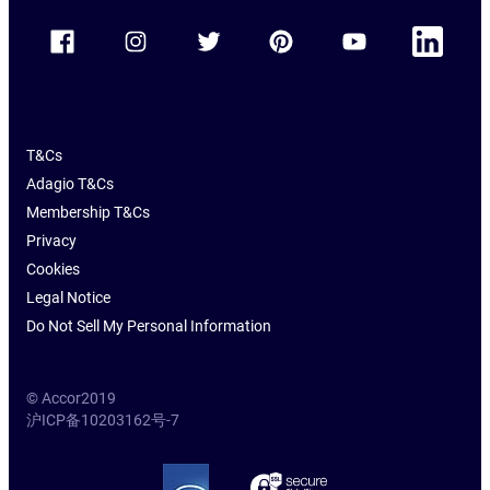
Accor Facebook
Accor Instagram
Accor Twitter
Accor Pinterest
Accor Youtube
Accor Linkedin
T&Cs
Adagio T&Cs
Membership T&Cs
Privacy
Cookies
Legal Notice
Do Not Sell My Personal Information
© Accor2019
沪ICP备10203162号-7
SSL