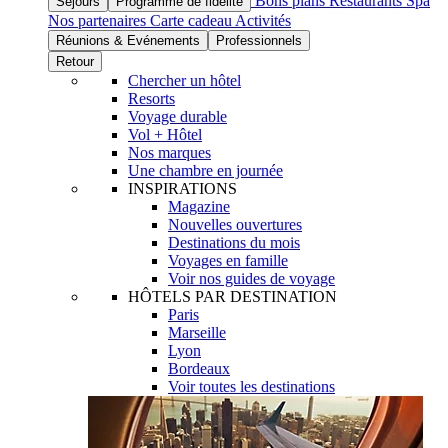
Bons plans
Restaurants
Spa
Séjours
Programme de fidélité
Nos partenaires
Carte cadeau
Activités
Réunions & Evénements
Professionnels
Retour
Chercher un hôtel
Resorts
Voyage durable
Vol + Hôtel
Nos marques
Une chambre en journée
INSPIRATIONS
Magazine
Nouvelles ouvertures
Destinations du mois
Voyages en famille
Voir nos guides de voyage
HÔTELS PAR DESTINATION
Paris
Marseille
Lyon
Bordeaux
Voir toutes les destinations