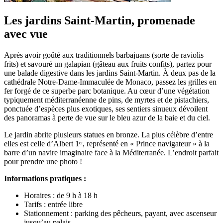
Les jardins Saint-Martin, promenade
avec vue
Après avoir goûté aux traditionnels barbajuans (sorte de raviolis
frits) et savouré un galapian (gâteau aux fruits confits), partez pour
une balade digestive dans les jardins Saint-Martin. À deux pas de la
cathédrale Notre-Dame-Immaculée de Monaco, passez les grilles en
fer forgé de ce superbe parc botanique. Au cœur d’une végétation
typiquement méditerranéenne de pins, de myrtes et de pistachiers,
ponctuée d’espèces plus exotiques, ses sentiers sinueux dévoilent
des panoramas à perte de vue sur le bleu azur de la baie et du ciel.
Le jardin abrite plusieurs statues en bronze. La plus célèbre d’entre
elles est celle d’Albert 1ᵉʳ, représenté en « Prince navigateur » à la
barre d’un navire imaginaire face à la Méditerranée. L’endroit parfait
pour prendre une photo !
Informations pratiques :
Horaires : de 9 h à 18 h
Tarifs : entrée libre
Stationnement : parking des pêcheurs, payant, avec ascenseur
jusqu’au palais