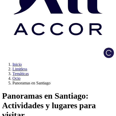
Load
Inicio
Limitless
Temáticas
Ocio
Panoramas en Santiago
Panoramas en Santiago:
Actividades y lugares para
visitar