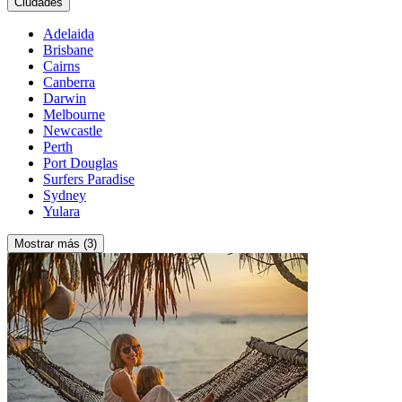
Ciudades
Adelaida
Brisbane
Cairns
Canberra
Darwin
Melbourne
Newcastle
Perth
Port Douglas
Surfers Paradise
Sydney
Yulara
Mostrar más (3)