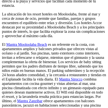
directo a la playa y servicios que facilitan cada momento de tu
estancia.
La ubicación de los resort hoteles en Mooloolaba, frente al mar y
cerca de zonas de ocio, permite que familias, parejas y grupos
encuentren el equilibrio entre relax y diversión. Los hoteles Accor
destacan por su proximidad a Mooloolaba Beach y a los principales
puntos de interés, lo que facilita explorar la zona sin complicaciones
y aprovechar al máximo cada día.
El
Mantra Mooloolaba Beach
es un referente en la costa, con
apartamentos amplios y balcones privados que ofrecen vistas al
océano o al jardín. Sus piscinas, tanto exteriores como interiores,
invitan a refrescarse o relajarse, mientras que el gimnasio y la sauna
complementan la oferta de bienestar. Los servicios de baby sitting
permiten que los padres disfruten de tiempo libre, sabiendo que los
niños están en buenas manos. El parking subterráneo y la recepción
24 horas añaden comodidad, y la cercanía a restaurantes y tiendas en
el Esplanade facilita la vida diaria. El
Mantra Sirocco
combina
apartamentos con cocina gourmet y vistas abiertas al mar, una
piscina climatizada con efecto infinito y un gimnasio equipado para
quienes desean mantenerse activos. El Wifi está disponible en todo
el resort, y la lavandería resulta práctica para estancias largas. Por
último, el
Mantra Zanzibar
ofrece apartamentos con balcones
panorámicos, jacuzzi en habitaciones seleccionadas y una piscina