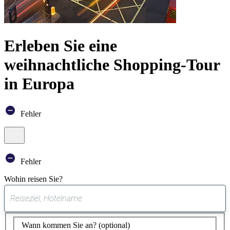
Erleben Sie eine
weihnachtliche Shopping-Tour
in Europa
Fehler
Core
You’ll
Fenster
booking
be
schließen
engine
redirected
to
Fehler
Accor
website
Wohin reisen Sie?
to
view
0
available
gefundener
hotels
Vorschlag
and
Wann kommen Sie an?
(optional)