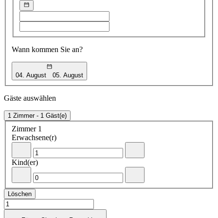
book
your
Wählen
Wählen
stay
Sie
Sie
den
das
Starttermin
Enddatum
Wann kommen Sie an?
04. August
05. August
Booking
Dates
Gäste auswählen
1 Zimmer - 1 Gäst(e)
Zimmer
Zimmer 1
1
Erwachsene(r)
-
+Fügen
Kind(er)
Entfernen
Sie
Sie
einen
einen
Erwachsenen
-
+Füge
Erwachsenen
hinzu
Entfernen
ein
Löschen
Sie
Kind
ein
hinzu
Kind