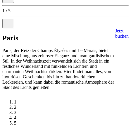
Previous
slide
1 / 5
disabled
Next
Jetzt
slide
buchen
Paris
go
to
slide
Paris, der Reiz der Champs-Élysées und Le Marais, bietet
2
eine Mischung aus zeitloser Eleganz und avantgardistischem
of
5
Stil. In der Weihnachtszeit verwandelt sich die Stadt in ein
festliches Wunderland mit funkelnden Lichtern und
charmanten Weihnachtsmärkten. Hier findet man alles, von
luxuriösen Geschenken bis hin zu handwerklichen
Leckereien, und kann dabei die romantische Atmosphäre der
Stadt des Lichts genießen.
1
2
3
4
5