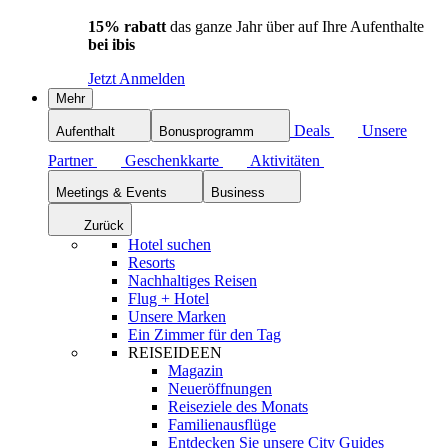
15% rabatt
das ganze Jahr über auf Ihre Aufenthalte
bei ibis
Jetzt Anmelden
Mehr
Deals
Unsere
Aufenthalt
Bonusprogramm
Partner
Geschenkkarte
Aktivitäten
Meetings & Events
Business
Zurück
Hotel suchen
Resorts
Nachhaltiges Reisen
Flug + Hotel
Unsere Marken
Ein Zimmer für den Tag
REISEIDEEN
Magazin
Neueröffnungen
Reiseziele des Monats
Familienausflüge
Entdecken Sie unsere City Guides