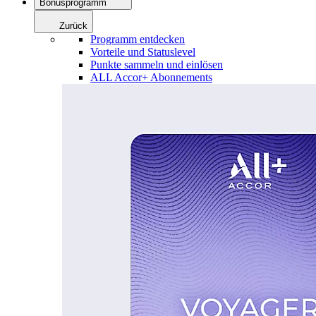
Bonusprogramm
Zurück
Programm entdecken
Vorteile und Statuslevel
Punkte sammeln und einlösen
ALL Accor+ Abonnements