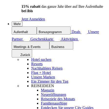
15% rabatt
das ganze Jahr über auf Ihre Aufenthalte
bei ibis
Jetzt Anmelden
Mehr
Deals
Unsere
Aufenthalt
Bonusprogramm
Partner
Geschenkkarte
Aktivitäten
Meetings & Events
Business
Zurück
Hotel suchen
Resorts
Nachhaltiges Reisen
Flug + Hotel
Unsere Marken
Ein Zimmer für den Tag
REISEIDEEN
Magazin
Neueröffnungen
Reiseziele des Monats
Familienausflüge
Entdecken Sie unsere City Guides