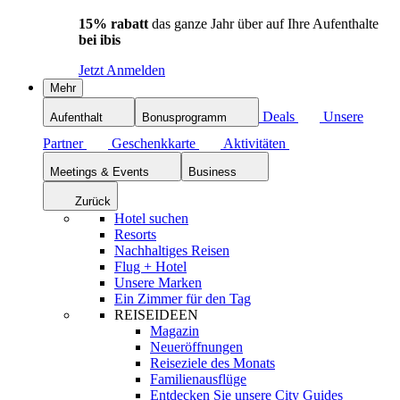
15% rabatt
das ganze Jahr über auf Ihre Aufenthalte
bei ibis
Jetzt Anmelden
Mehr
Deals
Unsere
Aufenthalt
Bonusprogramm
Partner
Geschenkkarte
Aktivitäten
Meetings & Events
Business
Zurück
Hotel suchen
Resorts
Nachhaltiges Reisen
Flug + Hotel
Unsere Marken
Ein Zimmer für den Tag
REISEIDEEN
Magazin
Neueröffnungen
Reiseziele des Monats
Familienausflüge
Entdecken Sie unsere City Guides