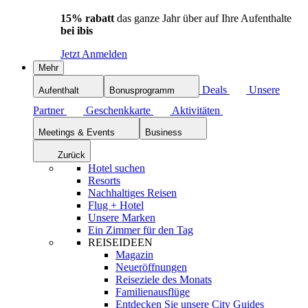
15% rabatt
das ganze Jahr über auf Ihre Aufenthalte
bei ibis
Jetzt Anmelden
Mehr
Deals
Unsere
Aufenthalt
Bonusprogramm
Partner
Geschenkkarte
Aktivitäten
Meetings & Events
Business
Zurück
Hotel suchen
Resorts
Nachhaltiges Reisen
Flug + Hotel
Unsere Marken
Ein Zimmer für den Tag
REISEIDEEN
Magazin
Neueröffnungen
Reiseziele des Monats
Familienausflüge
Entdecken Sie unsere City Guides