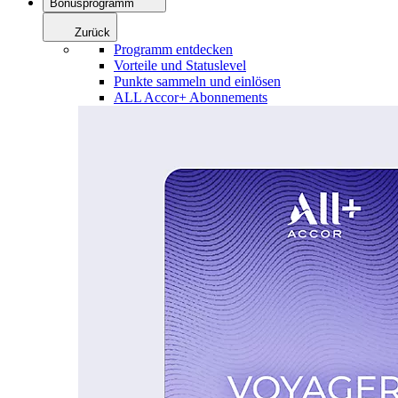
Bonusprogramm
Zurück
Programm entdecken
Vorteile und Statuslevel
Punkte sammeln und einlösen
ALL Accor+ Abonnements