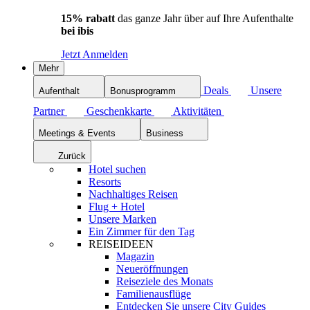
15% rabatt
das ganze Jahr über auf Ihre Aufenthalte
bei ibis
Jetzt Anmelden
Mehr
Deals
Unsere
Aufenthalt
Bonusprogramm
Partner
Geschenkkarte
Aktivitäten
Meetings & Events
Business
Zurück
Hotel suchen
Resorts
Nachhaltiges Reisen
Flug + Hotel
Unsere Marken
Ein Zimmer für den Tag
REISEIDEEN
Magazin
Neueröffnungen
Reiseziele des Monats
Familienausflüge
Entdecken Sie unsere City Guides