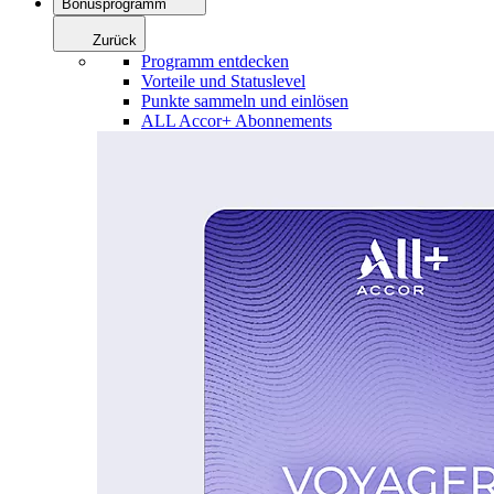
Bonusprogramm
Zurück
Programm entdecken
Vorteile und Statuslevel
Punkte sammeln und einlösen
ALL Accor+ Abonnements