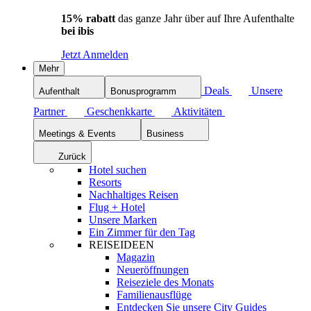
15% rabatt
das ganze Jahr über auf Ihre Aufenthalte
bei ibis
Jetzt Anmelden
Mehr
Deals
Unsere
Aufenthalt
Bonusprogramm
Partner
Geschenkkarte
Aktivitäten
Meetings & Events
Business
Zurück
Hotel suchen
Resorts
Nachhaltiges Reisen
Flug + Hotel
Unsere Marken
Ein Zimmer für den Tag
REISEIDEEN
Magazin
Neueröffnungen
Reiseziele des Monats
Familienausflüge
Entdecken Sie unsere City Guides