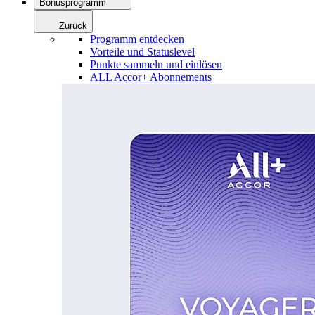
Bonusprogramm
Zurück
Programm entdecken
Vorteile und Statuslevel
Punkte sammeln und einlösen
ALL Accor+ Abonnements