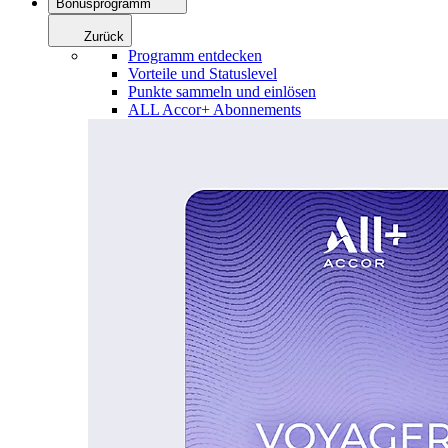
Bonusprogramm
Zurück
Programm entdecken
Vorteile und Statuslevel
Punkte sammeln und einlösen
ALL Accor+ Abonnements