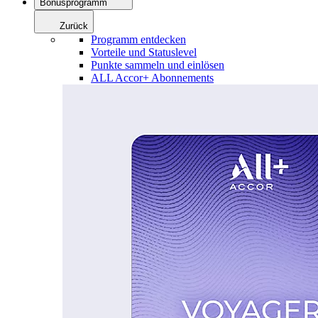
Bonusprogramm
Zurück
Programm entdecken
Vorteile und Statuslevel
Punkte sammeln und einlösen
ALL Accor+ Abonnements