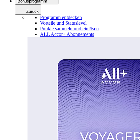
Bonusprogramm
Zurück
Programm entdecken
Vorteile und Statuslevel
Punkte sammeln und einlösen
ALL Accor+ Abonnements