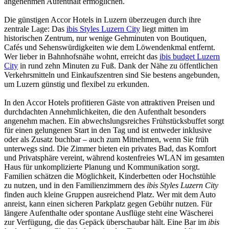
angenehmen Aufenthalt ermöglichen.
Die günstigen Accor Hotels in Luzern überzeugen durch ihre
zentrale Lage: Das
ibis Styles Luzern City
liegt mitten im
historischen Zentrum, nur wenige Gehminuten von Boutiquen,
Cafés und Sehenswürdigkeiten wie dem Löwendenkmal entfernt.
Wer lieber in Bahnhofsnähe wohnt, erreicht das
ibis budget Luzern
City
in rund zehn Minuten zu Fuß. Dank der Nähe zu öffentlichen
Verkehrsmitteln und Einkaufszentren sind Sie bestens angebunden,
um Luzern günstig und flexibel zu erkunden.
In den Accor Hotels profitieren Gäste von attraktiven Preisen und
durchdachten Annehmlichkeiten, die den Aufenthalt besonders
angenehm machen. Ein abwechslungsreiches Frühstücksbuffet sorgt
für einen gelungenen Start in den Tag und ist entweder inklusive
oder als Zusatz buchbar – auch zum Mitnehmen, wenn Sie früh
unterwegs sind. Die Zimmer bieten ein privates Bad, das Komfort
und Privatsphäre vereint, während kostenfreies WLAN im gesamten
Haus für unkomplizierte Planung und Kommunikation sorgt.
Familien schätzen die Möglichkeit, Kinderbetten oder Hochstühle
zu nutzen, und in den Familienzimmern des
ibis Styles Luzern City
finden auch kleine Gruppen ausreichend Platz. Wer mit dem Auto
anreist, kann einen sicheren Parkplatz gegen Gebühr nutzen. Für
längere Aufenthalte oder spontane Ausflüge steht eine Wäscherei
zur Verfügung, die das Gepäck überschaubar hält. Eine Bar im
ibis