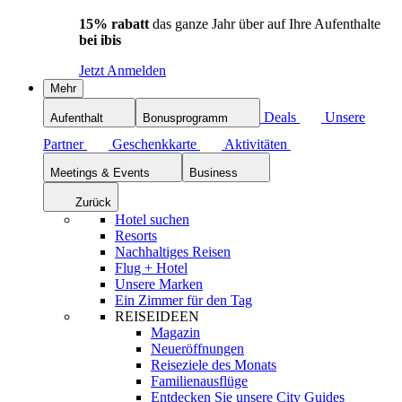
15% rabatt
das ganze Jahr über auf Ihre Aufenthalte
bei ibis
Jetzt Anmelden
Mehr
Deals
Unsere
Aufenthalt
Bonusprogramm
Partner
Geschenkkarte
Aktivitäten
Meetings & Events
Business
Zurück
Hotel suchen
Resorts
Nachhaltiges Reisen
Flug + Hotel
Unsere Marken
Ein Zimmer für den Tag
REISEIDEEN
Magazin
Neueröffnungen
Reiseziele des Monats
Familienausflüge
Entdecken Sie unsere City Guides