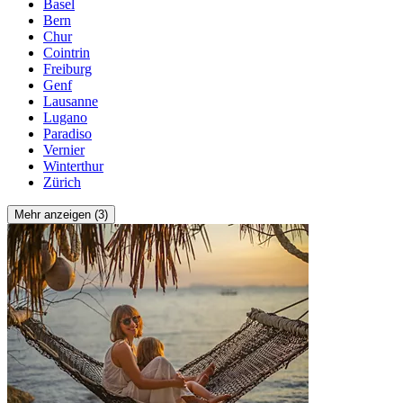
Basel
Bern
Chur
Cointrin
Freiburg
Genf
Lausanne
Lugano
Paradiso
Vernier
Winterthur
Zürich
Mehr anzeigen (3)