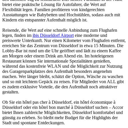
bietet eine praktische Lösung für Autofahrer, die Wert auf
Flexibilität legen. Familien profitieren von kindgerechten
Ausstattungen wie Babybetten und Hochstühlen, sodass auch mit
Kindern ein entspannter Aufenthalt möglich ist.
Reisende, die Wert auf eine schnelle Anbindung zum Flughafen
legen, finden im
ibis Düsseldorf Airport
eine moderne und
preiswerte Unterkunft. Nur einen Kilometer vom Flughafen entfernt,
erreichen Sie das Zentrum von Düsseldorf in etwa 15 Minuten. Die
Lobby-Bar ist rund um die Uhr geöffnet und lädt zu einem Kaffee
am Morgen oder einem Drink am Abend ein. Im hoteleigenen
Restaurant können Sie internationale Spezialitäten genießen,
während das kostenfreie WLAN und die Möglichkeit zur Nutzung
des Garagenparkplatzes den Aufenthalt besonders angenehm
machen. Wer länger bleibt, schätzt die Option, Wäsche zu waschen
und so mit leichtem Gepäck zu reisen. Für Mitglieder von ALL gibt
es zudem exklusive Vorteile, die den Aufenthalt noch attraktiver
gestalten.
Ob Sie ein hôtel pas cher à Düsseldorf, ein hôtel économique à
Düsseldorf oder ein hôtel bon marché à Düsseldorf suchen – Accor
bietet Ihnen zahlreiche Möglichkeiten, Düsseldorf komfortabel und
günstig zu erleben. So bleibt mehr Budget für die Highlights der
Stadt und spontane Entdeckungen.