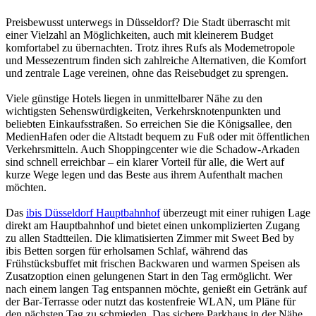
Preisbewusst unterwegs in Düsseldorf? Die Stadt überrascht mit
einer Vielzahl an Möglichkeiten, auch mit kleinerem Budget
komfortabel zu übernachten. Trotz ihres Rufs als Modemetropole
und Messezentrum finden sich zahlreiche Alternativen, die Komfort
und zentrale Lage vereinen, ohne das Reisebudget zu sprengen.
Viele günstige Hotels liegen in unmittelbarer Nähe zu den
wichtigsten Sehenswürdigkeiten, Verkehrsknotenpunkten und
beliebten Einkaufsstraßen. So erreichen Sie die Königsallee, den
MedienHafen oder die Altstadt bequem zu Fuß oder mit öffentlichen
Verkehrsmitteln. Auch Shoppingcenter wie die Schadow-Arkaden
sind schnell erreichbar – ein klarer Vorteil für alle, die Wert auf
kurze Wege legen und das Beste aus ihrem Aufenthalt machen
möchten.
Das
ibis Düsseldorf Hauptbahnhof
überzeugt mit einer ruhigen Lage
direkt am Hauptbahnhof und bietet einen unkomplizierten Zugang
zu allen Stadtteilen. Die klimatisierten Zimmer mit Sweet Bed by
ibis Betten sorgen für erholsamen Schlaf, während das
Frühstücksbuffet mit frischen Backwaren und warmen Speisen als
Zusatzoption einen gelungenen Start in den Tag ermöglicht. Wer
nach einem langen Tag entspannen möchte, genießt ein Getränk auf
der Bar-Terrasse oder nutzt das kostenfreie WLAN, um Pläne für
den nächsten Tag zu schmieden. Das sichere Parkhaus in der Nähe