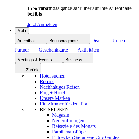
15% rabatt
das ganze Jahr über auf Ihre Aufenthalte
bei ibis
Jetzt Anmelden
Mehr
Deals
Unsere
Aufenthalt
Bonusprogramm
Partner
Geschenkkarte
Aktivitäten
Meetings & Events
Business
Zurück
Hotel suchen
Resorts
Nachhaltiges Reisen
Flug + Hotel
Unsere Marken
Ein Zimmer für den Tag
REISEIDEEN
Magazin
Neueröffnungen
Reiseziele des Monats
Familienausflüge
Entdecken Sie unsere City Guides