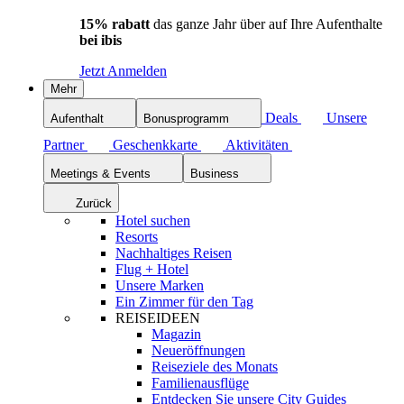
15% rabatt
das ganze Jahr über auf Ihre Aufenthalte
bei ibis
Jetzt Anmelden
Mehr
Deals
Unsere
Aufenthalt
Bonusprogramm
Partner
Geschenkkarte
Aktivitäten
Meetings & Events
Business
Zurück
Hotel suchen
Resorts
Nachhaltiges Reisen
Flug + Hotel
Unsere Marken
Ein Zimmer für den Tag
REISEIDEEN
Magazin
Neueröffnungen
Reiseziele des Monats
Familienausflüge
Entdecken Sie unsere City Guides