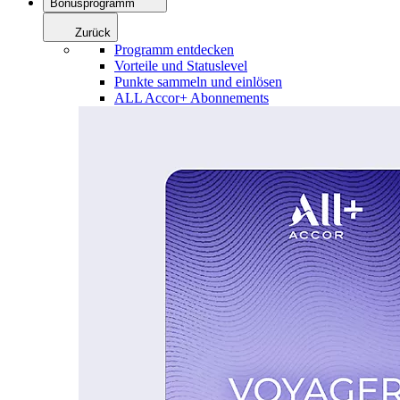
Bonusprogramm
Zurück
Programm entdecken
Vorteile und Statuslevel
Punkte sammeln und einlösen
ALL Accor+ Abonnements