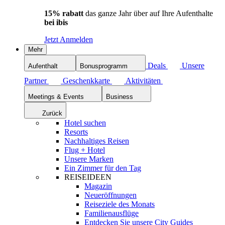
15% rabatt
das ganze Jahr über auf Ihre Aufenthalte
bei ibis
Jetzt Anmelden
Mehr
Deals
Unsere
Aufenthalt
Bonusprogramm
Partner
Geschenkkarte
Aktivitäten
Meetings & Events
Business
Zurück
Hotel suchen
Resorts
Nachhaltiges Reisen
Flug + Hotel
Unsere Marken
Ein Zimmer für den Tag
REISEIDEEN
Magazin
Neueröffnungen
Reiseziele des Monats
Familienausflüge
Entdecken Sie unsere City Guides