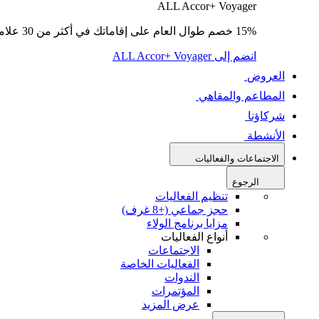
ALL Accor+ Voyager
15% خصم طوال العام على إقاماتك في أكثر من 30 علامة تجارية.
انضم إلى ALL Accor+ Voyager
العروض
المطاعم والمقاهي
شركاؤنا
الأنشطة
الاجتماعات والفعاليات
الرجوع
تنظيم الفعاليات
حجز جماعي (+8 غرف)
مزايا برنامج الولاء
أنواع الفعاليات
الاجتماعات
الفعاليات الخاصة
الندوات
المؤتمرات
عرض المزيد