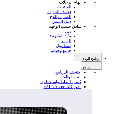
إلهام الرحلات
المنتجعات
فنادقنا الجديدة
العمرة والحج
دليل السفر
فنادق حسب الوجهة
دبي
مكة المكرمة
الرياض
إسطنبول
جميع وجهاتنا
برنامج الولاء
الرجوع
اكتشف البرنامج
المزايا والفئات
كسب النقاط واستخدامها
اشتراكات ALL Accor+