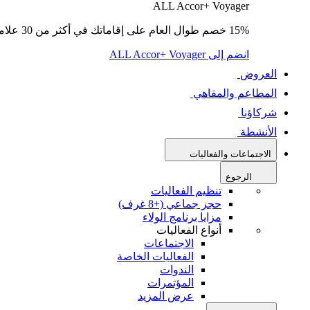
ALL Accor+ Voyager
15% خصم طوال العام على إقاماتك في أكثر من 30 علامة تجارية.
انضم إلى ALL Accor+ Voyager
العروض
المطاعم والمقاهي
شركاؤنا
الأنشطة
الاجتماعات والفعاليات
الرجوع
تنظيم الفعاليات
حجز جماعي (+8 غرف)
مزايا برنامج الولاء
أنواع الفعاليات
الاجتماعات
الفعاليات الخاصة
الندوات
المؤتمرات
عرض المزيد