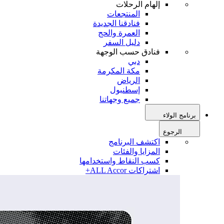
إلهام الرحلات
المنتجعات
فنادقنا الجديدة
العمرة والحج
دليل السفر
فنادق حسب الوجهة
دبي
مكة المكرمة
الرياض
إسطنبول
جميع وجهاتنا
برنامج الولاء
الرجوع
اكتشف البرنامج
المزايا والفئات
كسب النقاط واستخدامها
اشتراكات ALL Accor+