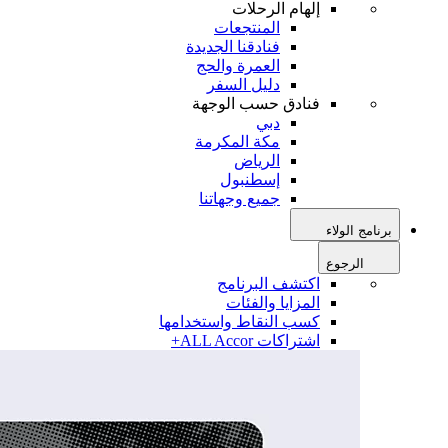
إلهام الرحلات
المنتجعات
فنادقنا الجديدة
العمرة والحج
دليل السفر
فنادق حسب الوجهة
دبي
مكة المكرمة
الرياض
إسطنبول
جميع وجهاتنا
برنامج الولاء
الرجوع
اكتشف البرنامج
المزايا والفئات
كسب النقاط واستخدامها
اشتراكات ALL Accor+