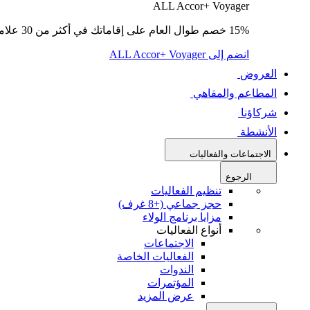
ALL Accor+ Voyager
15% خصم طوال العام على إقاماتك في أكثر من 30 علامة تجارية.
انضم إلى ALL Accor+ Voyager
العروض
المطاعم والمقاهي
شركاؤنا
الأنشطة
الاجتماعات والفعاليات
الرجوع
تنظيم الفعاليات
حجز جماعي (+8 غرف)
مزايا برنامج الولاء
أنواع الفعاليات
الاجتماعات
الفعاليات الخاصة
الندوات
المؤتمرات
عرض المزيد