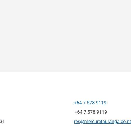
+64 7 578 9119
โทรศัพท์
แฟกซ์
+64 7 578 9119
อีเมลติดต่อ
631
res@mercuretauranga.co.n