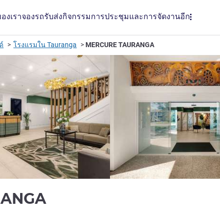
ของเรา
จองรถรับส่ง
กิจกรรม
การประชุมและการจัดงาน
อีก
ด์
โรงแรมใน Tauranga
MERCURE TAURANGA
4 ดาว
RANGA
LL)