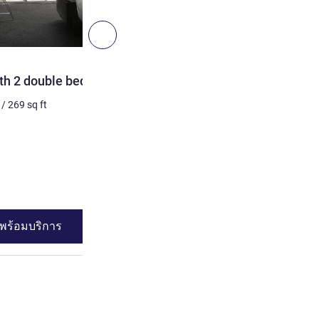
6
ถัดไป - ห้องพัก
ห้องพัก
th 2 double beds
Superior Room with 1 kin
/
269
sq ft
2 คน สูงสุด
25
m²
/
269
sq 
เครื่องนอน
1 x เตียงคิงไซส์
ดูรายละเอียด
พร้อมบริการ
ดูความพร้อมบร
ard Room with 2 double beds