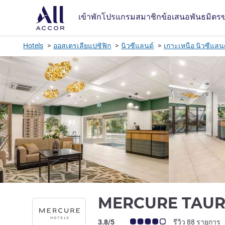
เข้าพัก
โปรแกรมสมาชิก
ข้อเสนอ
พันธมิตร
Hotels
ออสเตรเลียแปซิฟิก
นิวซีแลนด์
เกาะเหนือ นิวซีแลน
MERCURE TAU
คะแนนความคิดเห็นจากแขก (เรทติ้งบน A
3.8/5
รีวิว 88 รายการ