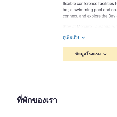
flexible conference facilities
bar, a swimming pool and on-si
connect, and explore the Bay 
Stay at Mercure Tauranga, wh
in the heart of the city. Enj
ดูเพิ่มเติม
access to Mount Maunganui's
MERCURE TAURANGA
travellers benefit from meeting
key commercial hubs, making i
ข้อมูลโรงแรม
getaways and productive sta
Tauranga combines coastal be
Mount Maunganui beaches, wa
easy access to Rotorua and th
business travellers.
ที่พักของเรา
As part of ALL, Accor Live 
members to enjoy exclusive b
and experience personalised s